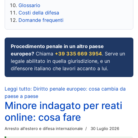
Glossario
Costi della difesa
Domande frequenti
Procedimento penale in un altro paese
europeo?
Chiama
+39 335 669 3954
. Serve un
legale abilitato in quella giurisdizione, e un
difensore italiano che lavori accanto a lui.
Leggi tutto: Diritto penale europeo: cosa cambia da
paese a paese
Minore indagato per reati
online: cosa fare
Arresto all'estero e difesa internazionale
30 Luglio 2026