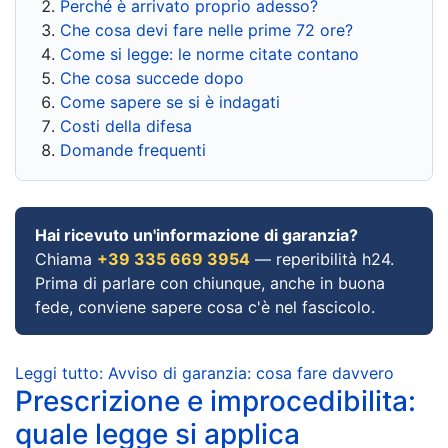
Perché è arrivato proprio adesso?
Che cosa devi fare nelle prime 72 ore?
Come si legge: le norme citate contano
Che cosa succede dopo
Come sapere se si è indagati
Costi della difesa
Domande frequenti
Hai ricevuto un'informazione di garanzia?
Chiama
+39 335 669 3954
— reperibilità h24.
Prima di parlare con chiunque, anche in buona
fede, conviene sapere cosa c'è nel fascicolo.
Leggi tutto: Avviso di garanzia: cosa fare davvero
Prescrizione e improcedibilita:
quale legge si applica