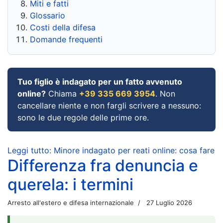
Miti e fatti
Glossario
Costi della difesa
Domande frequenti
Tuo figlio è indagato per un fatto avvenuto
online?
Chiama
+39 335 669 3954
. Non
cancellare niente e non fargli scrivere a nessuno:
sono le due regole delle prime ore.
Leggi tutto: Minore indagato per reati online: cosa fare
Differenza fra denuncia e
querela: i termini
Arresto all'estero e difesa internazionale
27 Luglio 2026