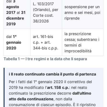
dal
3
L. 103/2017
agosto
sospensione per un
(Orlando), per
2017
al
31
anno e sei mesi, poi
Corte cost.
dicembre
riprende
38/2026
2019
la prescrizione
dal
1°
art. 161-bis
cessa; subentrano i
gennaio
c.p. + art.
termini di
2020
344-bis c.p.p.
improcedibilità
Tabella 1 — I tre regimi e la data che li separa
ℹ️ Il reato continuato cambia il punto di partenza
Per i fatti dal 1° gennaio 2020 il correttivo del
2019 ha modificato l'
art. 158 c.p.
: nel reato
continuato la prescrizione decorre
dall'ultimo
atto della continuazione
, non dalla
consumazione di ciascun episodio. È il ripristino