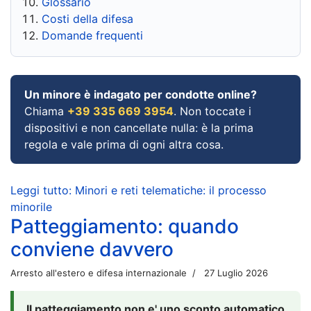
Glossario
Costi della difesa
Domande frequenti
Un minore è indagato per condotte online?
Chiama
+39 335 669 3954
. Non toccate i
dispositivi e non cancellate nulla: è la prima
regola e vale prima di ogni altra cosa.
Leggi tutto: Minori e reti telematiche: il processo
minorile
Patteggiamento: quando
conviene davvero
Arresto all'estero e difesa internazionale
27 Luglio 2026
Il patteggiamento non e' uno sconto automatico