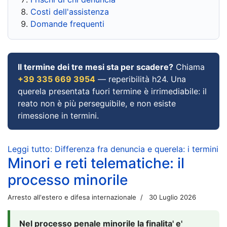
Costi dell'assistenza
Domande frequenti
Il termine dei tre mesi sta per scadere?
Chiama
+39 335 669 3954
— reperibilità h24. Una
querela presentata fuori termine è irrimediabile: il
reato non è più perseguibile, e non esiste
rimessione in termini.
Leggi tutto: Differenza fra denuncia e querela: i termini
Minori e reti telematiche: il
processo minorile
Arresto all'estero e difesa internazionale
30 Luglio 2026
Nel processo penale minorile la finalita' e'