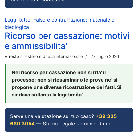
Leggi tutto: Falso e contraffazione: materiale o
ideologica
Ricorso per cassazione: motivi
e ammissibilita'
Arresto all'estero e difesa internazionale
27 Luglio 2026
Nel ricorso per cassazione non si rifa' il
processo: non si riesaminano le prove ne' si
propone una diversa ricostruzione dei fatti. Si
sindaca soltanto la legittimita'.
Serve una valutazione sul tuo caso?
+39 335
669 3954
— Studio Legale Romano, Roma.