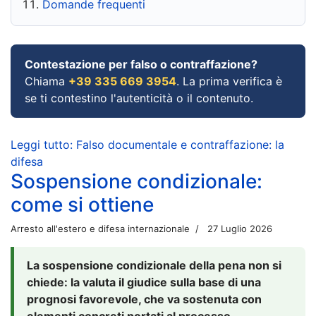
Domande frequenti
Contestazione per falso o contraffazione?
Chiama
+39 335 669 3954
. La prima verifica è
se ti contestino l'autenticità o il contenuto.
Leggi tutto: Falso documentale e contraffazione: la
difesa
Sospensione condizionale:
come si ottiene
Arresto all'estero e difesa internazionale
27 Luglio 2026
La sospensione condizionale della pena non si
chiede: la valuta il giudice sulla base di una
prognosi favorevole, che va sostenuta con
elementi concreti portati al processo.