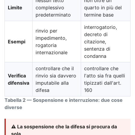
nessun tetto
non oltre un
Limite
complessivo
quarto in più del
predeterminato
termine base
interrogatorio,
rinvio per
decreto di
impedimento,
Esempi
citazione,
rogatoria
sentenza di
internazionale
condanna
controllare che il
controllare che
Verifica
rinvio sia davvero
l'atto sia fra quelli
difensiva
imputabile alla
tipizzati dall'art.
difesa
160
Tabella 2 — Sospensione e interruzione: due cose
diverse
⚠️ La sospensione che la difesa si procura da
sola