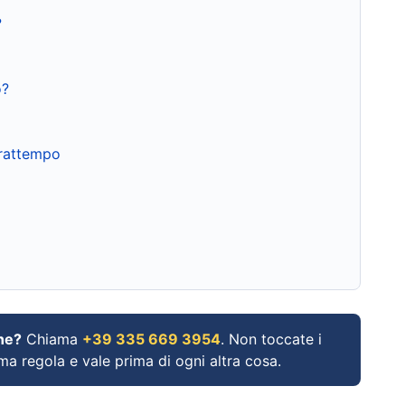
?
o?
frattempo
ne?
Chiama
+39 335 669 3954
. Non toccate i
ima regola e vale prima di ogni altra cosa.