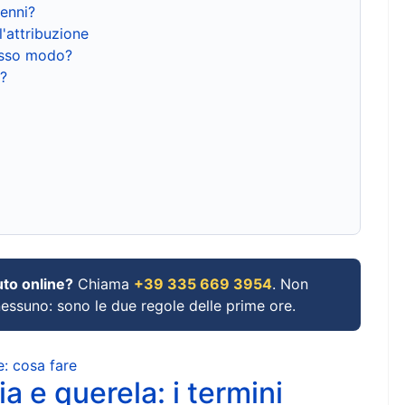
renni?
l'attribuzione
tesso modo?
?
uto online?
Chiama
+39 335 669 3954
. Non
 nessuno: sono le due regole delle prime ore.
e: cosa fare
a e querela: i termini