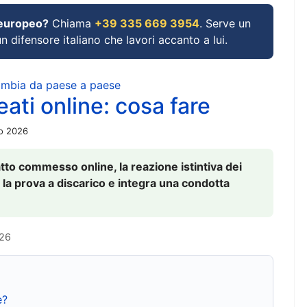
 europeo?
Chiama
+39 335 669 3954
. Serve un
un difensore italiano che lavori accanto a lui.
cambia da paese a paese
ati online: cosa fare
io 2026
to commesso online, la reazione istintiva dei
 la prova a discarico e integra una condotta
026
e?