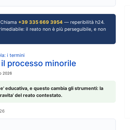
Chiama
+39 335 669 3954
— reperibilità h24.
imediabile: il reato non è più perseguibile, e non
a: i termini
 il processo minorile
io 2026
 e' educativa, e questo cambia gli strumenti: la
ravita' del reato contestato.
026