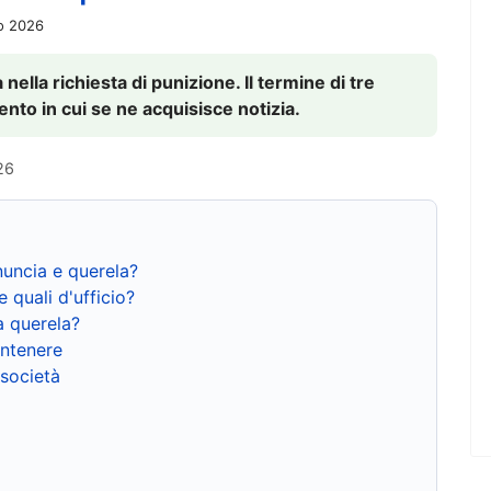
io 2026
nella richiesta di punizione. Il termine di tre
to in cui se ne acquisisce notizia.
26
nuncia e querela?
e quali d'ufficio?
a querela?
ntenere
 società