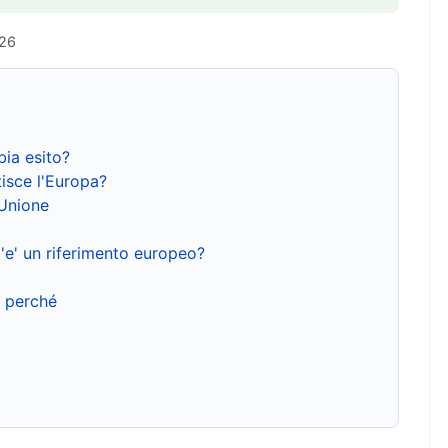
026
bia esito?
isce l'Europa?
'Unione
'e' un riferimento europeo?
e perché