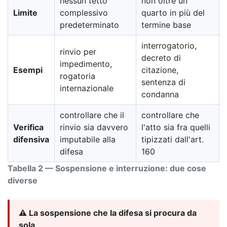
nessun tetto
non oltre un
Limite
complessivo
quarto in più del
predeterminato
termine base
interrogatorio,
rinvio per
decreto di
impedimento,
Esempi
citazione,
rogatoria
sentenza di
internazionale
condanna
controllare che il
controllare che
Verifica
rinvio sia davvero
l'atto sia fra quelli
difensiva
imputabile alla
tipizzati dall'art.
difesa
160
Tabella 2 — Sospensione e interruzione: due cose
diverse
⚠️ La sospensione che la difesa si procura da
sola