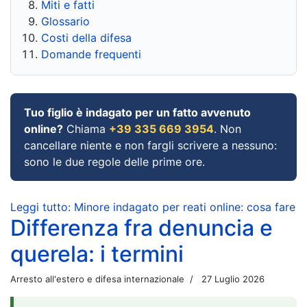
Miti e fatti
Glossario
Costi della difesa
Domande frequenti
Tuo figlio è indagato per un fatto avvenuto
online?
Chiama
+39 335 669 3954
. Non
cancellare niente e non fargli scrivere a nessuno:
sono le due regole delle prime ore.
Leggi tutto: Minore indagato per reati online: cosa fare
Differenza fra denuncia e
querela: i termini
Arresto all'estero e difesa internazionale
27 Luglio 2026