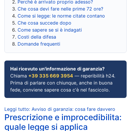
Perché è arrivato proprio adesso?
Che cosa devi fare nelle prime 72 ore?
Come si legge: le norme citate contano
Che cosa succede dopo
Come sapere se si è indagati
Costi della difesa
Domande frequenti
Hai ricevuto un'informazione di garanzia?
Chiama
+39 335 669 3954
— reperibilità h24.
Prima di parlare con chiunque, anche in buona
fede, conviene sapere cosa c'è nel fascicolo.
Leggi tutto: Avviso di garanzia: cosa fare davvero
Prescrizione e improcedibilita:
quale legge si applica