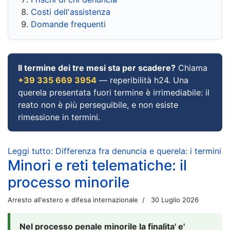
Costi dell'assistenza
Domande frequenti
Il termine dei tre mesi sta per scadere?
Chiama
+39 335 669 3954
— reperibilità h24. Una
querela presentata fuori termine è irrimediabile: il
reato non è più perseguibile, e non esiste
rimessione in termini.
Leggi tutto: Differenza fra denuncia e querela: i termini
Minori e reti telematiche: il
processo minorile
Arresto all'estero e difesa internazionale
30 Luglio 2026
Nel processo penale minorile la finalita' e'