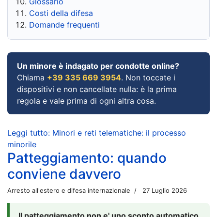
Glossario
Costi della difesa
Domande frequenti
Un minore è indagato per condotte online?
Chiama
+39 335 669 3954
. Non toccate i
dispositivi e non cancellate nulla: è la prima
regola e vale prima di ogni altra cosa.
Leggi tutto: Minori e reti telematiche: il processo
minorile
Patteggiamento: quando
conviene davvero
Arresto all'estero e difesa internazionale
27 Luglio 2026
Il patteggiamento non e' uno sconto automatico