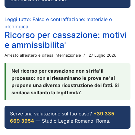
Leggi tutto: Falso e contraffazione: materiale o
ideologica
Ricorso per cassazione: motivi
e ammissibilita'
Arresto all'estero e difesa internazionale
27 Luglio 2026
Nel ricorso per cassazione non si rifa' il
processo: non si riesaminano le prove ne' si
propone una diversa ricostruzione dei fatti. Si
sindaca soltanto la legittimita'.
Serve una valutazione sul tuo caso?
+39 335
669 3954
— Studio Legale Romano, Roma.