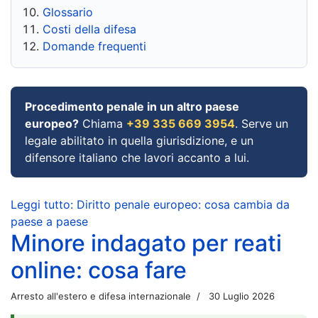
Glossario
Costi della difesa
Domande frequenti
Procedimento penale in un altro paese
europeo?
Chiama
+39 335 669 3954
. Serve un
legale abilitato in quella giurisdizione, e un
difensore italiano che lavori accanto a lui.
Leggi tutto: Diritto penale europeo: cosa cambia da
paese a paese
Minore indagato per reati
online: cosa fare
Arresto all'estero e difesa internazionale
30 Luglio 2026