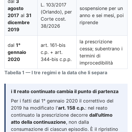
dal
3
L. 103/2017
agosto
sospensione per un
(Orlando), per
2017
al
31
anno e sei mesi, poi
Corte cost.
dicembre
riprende
38/2026
2019
la prescrizione
dal
1°
art. 161-bis
cessa; subentrano i
gennaio
c.p. + art.
termini di
2020
344-bis c.p.p.
improcedibilità
Tabella 1 — I tre regimi e la data che li separa
ℹ️ Il reato continuato cambia il punto di partenza
Per i fatti dal 1° gennaio 2020 il correttivo del
2019 ha modificato l'
art. 158 c.p.
: nel reato
continuato la prescrizione decorre
dall'ultimo
atto della continuazione
, non dalla
consumazione di ciascun episodio. È il ripristino