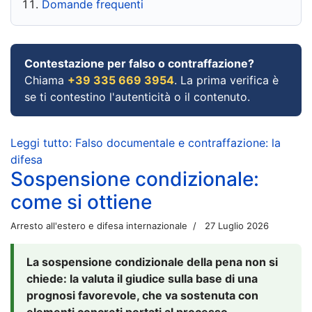
Domande frequenti
Contestazione per falso o contraffazione?
Chiama
+39 335 669 3954
. La prima verifica è
se ti contestino l'autenticità o il contenuto.
Leggi tutto: Falso documentale e contraffazione: la
difesa
Sospensione condizionale:
come si ottiene
Arresto all'estero e difesa internazionale
27 Luglio 2026
La sospensione condizionale della pena non si
chiede: la valuta il giudice sulla base di una
prognosi favorevole, che va sostenuta con
elementi concreti portati al processo.