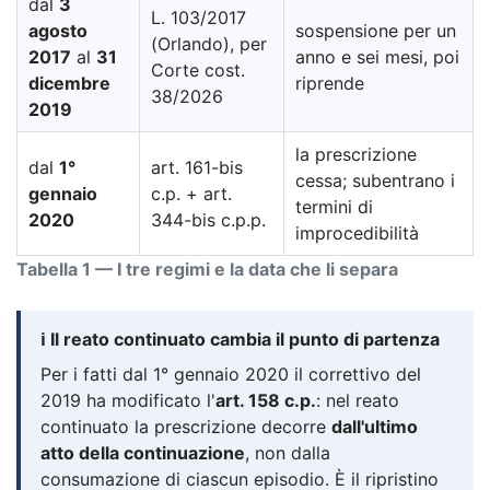
dal
3
L. 103/2017
agosto
sospensione per un
(Orlando), per
2017
al
31
anno e sei mesi, poi
Corte cost.
dicembre
riprende
38/2026
2019
la prescrizione
dal
1°
art. 161-bis
cessa; subentrano i
gennaio
c.p. + art.
termini di
2020
344-bis c.p.p.
improcedibilità
Tabella 1 — I tre regimi e la data che li separa
ℹ️ Il reato continuato cambia il punto di partenza
Per i fatti dal 1° gennaio 2020 il correttivo del
2019 ha modificato l'
art. 158 c.p.
: nel reato
continuato la prescrizione decorre
dall'ultimo
atto della continuazione
, non dalla
consumazione di ciascun episodio. È il ripristino