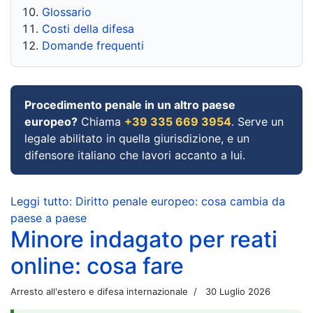
Glossario
Costi della difesa
Domande frequenti
Procedimento penale in un altro paese
europeo?
Chiama
+39 335 669 3954
. Serve un
legale abilitato in quella giurisdizione, e un
difensore italiano che lavori accanto a lui.
Leggi tutto: Diritto penale europeo: cosa cambia da
paese a paese
Minore indagato per reati
online: cosa fare
Arresto all'estero e difesa internazionale
30 Luglio 2026