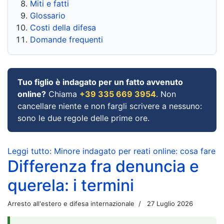
Miti e fatti
Glossario
Costi della difesa
Domande frequenti
Tuo figlio è indagato per un fatto avvenuto
online?
Chiama
+39 335 669 3954
. Non
cancellare niente e non fargli scrivere a nessuno:
sono le due regole delle prime ore.
Leggi tutto: Minore indagato per reati online: cosa fare
Differenza fra denuncia e
querela: i termini
Arresto all'estero e difesa internazionale
27 Luglio 2026