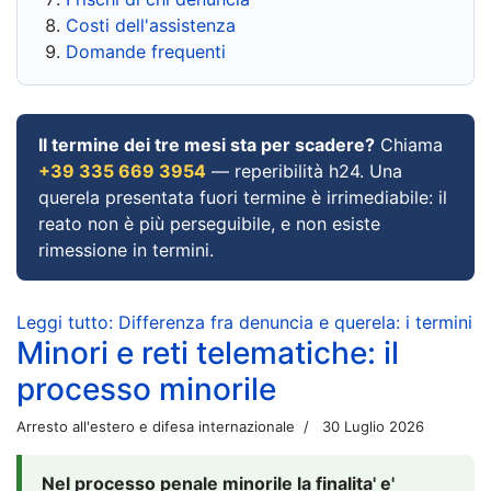
Costi dell'assistenza
Domande frequenti
Il termine dei tre mesi sta per scadere?
Chiama
+39 335 669 3954
— reperibilità h24. Una
querela presentata fuori termine è irrimediabile: il
reato non è più perseguibile, e non esiste
rimessione in termini.
Leggi tutto: Differenza fra denuncia e querela: i termini
Minori e reti telematiche: il
processo minorile
Arresto all'estero e difesa internazionale
30 Luglio 2026
Nel processo penale minorile la finalita' e'