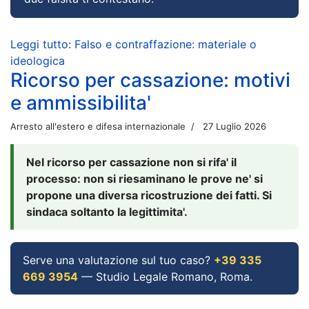
Leggi tutto: Falso e contraffazione: materiale o
ideologica
Ricorso per cassazione: motivi
e ammissibilita'
Arresto all'estero e difesa internazionale
27 Luglio 2026
Nel ricorso per cassazione non si rifa' il
processo: non si riesaminano le prove ne' si
propone una diversa ricostruzione dei fatti. Si
sindaca soltanto la legittimita'.
Serve una valutazione sul tuo caso?
+39 335
669 3954
— Studio Legale Romano, Roma.