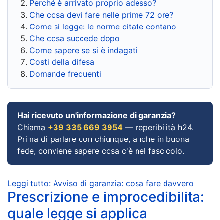
Perché è arrivato proprio adesso?
Che cosa devi fare nelle prime 72 ore?
Come si legge: le norme citate contano
Che cosa succede dopo
Come sapere se si è indagati
Costi della difesa
Domande frequenti
Hai ricevuto un'informazione di garanzia?
Chiama
+39 335 669 3954
— reperibilità h24.
Prima di parlare con chiunque, anche in buona
fede, conviene sapere cosa c'è nel fascicolo.
Leggi tutto: Avviso di garanzia: cosa fare davvero
Prescrizione e improcedibilita:
quale legge si applica