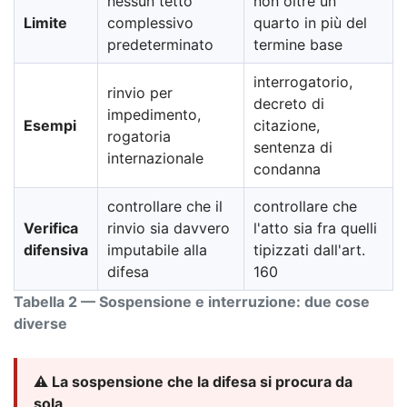
nessun tetto
non oltre un
Limite
complessivo
quarto in più del
predeterminato
termine base
interrogatorio,
rinvio per
decreto di
impedimento,
Esempi
citazione,
rogatoria
sentenza di
internazionale
condanna
controllare che il
controllare che
Verifica
rinvio sia davvero
l'atto sia fra quelli
difensiva
imputabile alla
tipizzati dall'art.
difesa
160
Tabella 2 — Sospensione e interruzione: due cose
diverse
⚠️ La sospensione che la difesa si procura da
sola