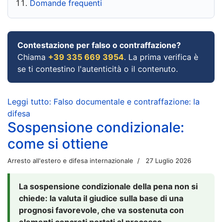
Domande frequenti
Contestazione per falso o contraffazione?
Chiama
+39 335 669 3954
. La prima verifica è
se ti contestino l'autenticità o il contenuto.
Leggi tutto: Falso documentale e contraffazione: la
difesa
Sospensione condizionale:
come si ottiene
Arresto all'estero e difesa internazionale
27 Luglio 2026
La sospensione condizionale della pena non si
chiede: la valuta il giudice sulla base di una
prognosi favorevole, che va sostenuta con
elementi concreti portati al processo.