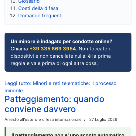
Glossario
Costi della difesa
Domande frequenti
Un minore è indagato per condotte online?
Chiama
+39 335 669 3954
. Non toccate i
dispositivi e non cancellate nulla: è la prima
regola e vale prima di ogni altra cosa.
Leggi tutto: Minori e reti telematiche: il processo
minorile
Patteggiamento: quando
conviene davvero
Arresto all'estero e difesa internazionale
27 Luglio 2026
Il patteggiamento non e' uno sconto automatico