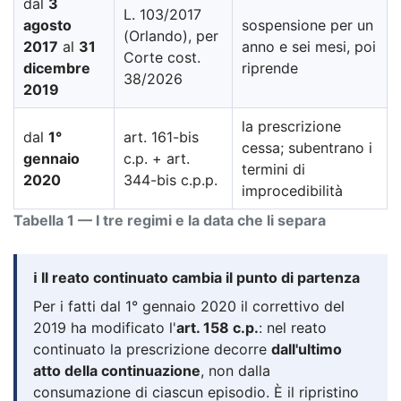
dal
3
L. 103/2017
agosto
sospensione per un
(Orlando), per
2017
al
31
anno e sei mesi, poi
Corte cost.
dicembre
riprende
38/2026
2019
la prescrizione
dal
1°
art. 161-bis
cessa; subentrano i
gennaio
c.p. + art.
termini di
2020
344-bis c.p.p.
improcedibilità
Tabella 1 — I tre regimi e la data che li separa
ℹ️ Il reato continuato cambia il punto di partenza
Per i fatti dal 1° gennaio 2020 il correttivo del
2019 ha modificato l'
art. 158 c.p.
: nel reato
continuato la prescrizione decorre
dall'ultimo
atto della continuazione
, non dalla
consumazione di ciascun episodio. È il ripristino