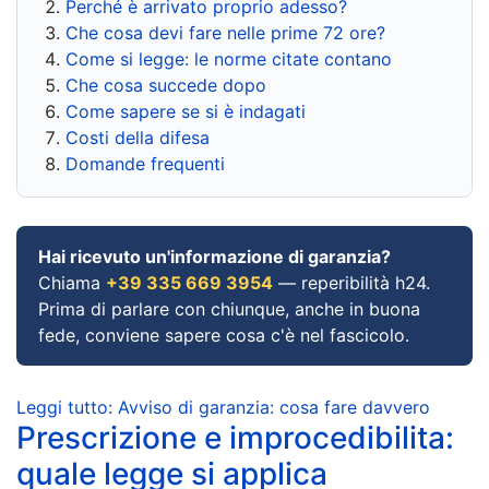
Perché è arrivato proprio adesso?
Che cosa devi fare nelle prime 72 ore?
Come si legge: le norme citate contano
Che cosa succede dopo
Come sapere se si è indagati
Costi della difesa
Domande frequenti
Hai ricevuto un'informazione di garanzia?
Chiama
+39 335 669 3954
— reperibilità h24.
Prima di parlare con chiunque, anche in buona
fede, conviene sapere cosa c'è nel fascicolo.
Leggi tutto: Avviso di garanzia: cosa fare davvero
Prescrizione e improcedibilita:
quale legge si applica