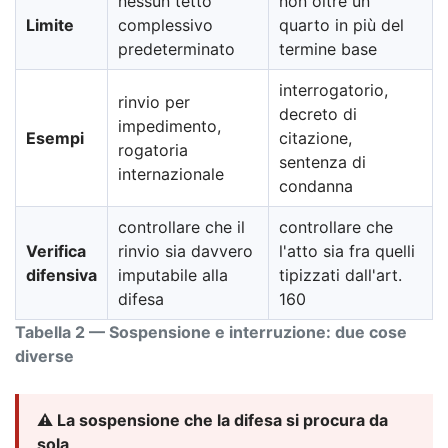
nessun tetto
non oltre un
Limite
complessivo
quarto in più del
predeterminato
termine base
interrogatorio,
rinvio per
decreto di
impedimento,
Esempi
citazione,
rogatoria
sentenza di
internazionale
condanna
controllare che il
controllare che
Verifica
rinvio sia davvero
l'atto sia fra quelli
difensiva
imputabile alla
tipizzati dall'art.
difesa
160
Tabella 2 — Sospensione e interruzione: due cose
diverse
⚠️ La sospensione che la difesa si procura da
sola