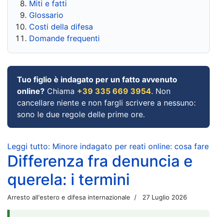
Miti e fatti
Glossario
Costi della difesa
Domande frequenti
Tuo figlio è indagato per un fatto avvenuto
online?
Chiama
+39 335 669 3954
. Non
cancellare niente e non fargli scrivere a nessuno:
sono le due regole delle prime ore.
Leggi tutto: Minore indagato per reati online: cosa fare
Differenza fra denuncia e
querela: i termini
Arresto all'estero e difesa internazionale
27 Luglio 2026