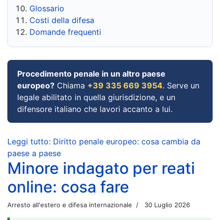
Glossario
Costi della difesa
Domande frequenti
Procedimento penale in un altro paese
europeo?
Chiama
+39 335 669 3954
. Serve un
legale abilitato in quella giurisdizione, e un
difensore italiano che lavori accanto a lui.
Leggi tutto: Diritto penale europeo: cosa cambia da
paese a paese
Minore indagato per reati
online: cosa fare
Arresto all'estero e difesa internazionale
30 Luglio 2026