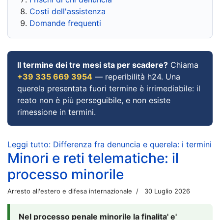
Costi dell'assistenza
Domande frequenti
Il termine dei tre mesi sta per scadere?
Chiama
+39 335 669 3954
— reperibilità h24. Una
querela presentata fuori termine è irrimediabile: il
reato non è più perseguibile, e non esiste
rimessione in termini.
Leggi tutto: Differenza fra denuncia e querela: i termini
Minori e reti telematiche: il
processo minorile
Arresto all'estero e difesa internazionale
30 Luglio 2026
Nel processo penale minorile la finalita' e'