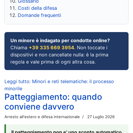
Glossario
Costi della difesa
Domande frequenti
Un minore è indagato per condotte online?
Chiama
+39 335 669 3954
. Non toccate i
dispositivi e non cancellate nulla: è la prima
regola e vale prima di ogni altra cosa.
Leggi tutto: Minori e reti telematiche: il processo
minorile
Patteggiamento: quando
conviene davvero
Arresto all'estero e difesa internazionale
27 Luglio 2026
Il patteggiamento non e' uno sconto automatico