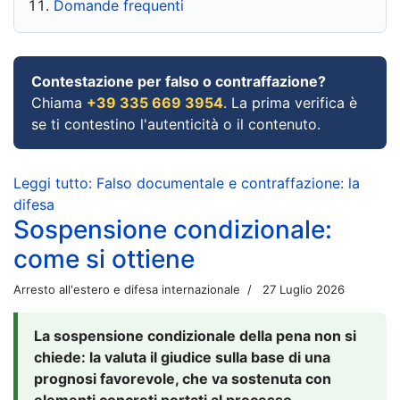
Domande frequenti
Contestazione per falso o contraffazione?
Chiama
+39 335 669 3954
. La prima verifica è
se ti contestino l'autenticità o il contenuto.
Leggi tutto: Falso documentale e contraffazione: la
difesa
Sospensione condizionale:
come si ottiene
Arresto all'estero e difesa internazionale
27 Luglio 2026
La sospensione condizionale della pena non si
chiede: la valuta il giudice sulla base di una
prognosi favorevole, che va sostenuta con
elementi concreti portati al processo.