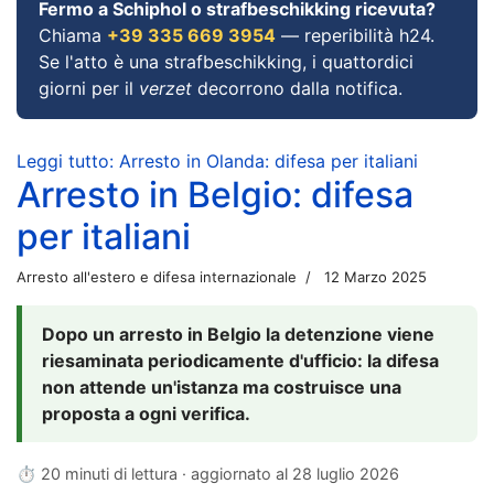
Fermo a Schiphol o strafbeschikking ricevuta?
Chiama
+39 335 669 3954
— reperibilità h24.
Se l'atto è una strafbeschikking, i quattordici
giorni per il
verzet
decorrono dalla notifica.
Leggi tutto: Arresto in Olanda: difesa per italiani
Arresto in Belgio: difesa
per italiani
Arresto all'estero e difesa internazionale
12 Marzo 2025
Dopo un arresto in Belgio la detenzione viene
riesaminata periodicamente d'ufficio: la difesa
non attende un'istanza ma costruisce una
proposta a ogni verifica.
⏱ 20 minuti di lettura · aggiornato al
28 luglio 2026