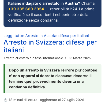
Italiano indagato o arrestato in Austria?
Chiama
+39 335 669 3954
— reperibilità h24. La prima
verifica è se il caso rientri nel perimetro della
definizione senza condanna.
Leggi tutto: Arresto in Austria: difesa per italiani
Arresto in Svizzera: difesa per
italiani
Arresto all'estero e difesa internazionale
13 Marzo 2025
Dopo un arresto in Svizzera l'errore piu' costoso
e' non opporsi al decreto d'accusa: decorso il
termine quel provvedimento diventa una
condanna definitiva.
⏱ 18 minuti di lettura · aggiornato al
27 luglio 2026