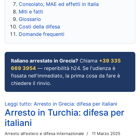
Consolato, MAE ed effetti in Italia
Miti e fatti
Glossario
Costi della difesa
Domande frequenti
Italiano arrestato in Grecia?
Chiama
+39 335
669 3954
— reperibilità h24. Se l'udienza è
fissata nell'immediato, la prima cosa da fare è
chiedere il rinvio.
Leggi tutto: Arresto in Grecia: difesa per italiani
Arresto in Turchia: difesa per
italiani
Arresto all'estero e difesa internazionale
11 Marzo 2025