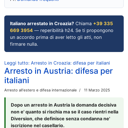
Italiano arrestato in Croazia?
Chiama
+39 335
669 3954
— reperibilità h24. Se ti propongono
un accordo prima di aver letto gli atti, non
firmare nulla.
Leggi tutto: Arresto in Croazia: difesa per italiani
Arresto in Austria: difesa per
italiani
Arresto all'estero e difesa internazionale
11 Marzo 2025
Dopo un arresto in Austria la domanda decisiva
non e' quanto si rischia ma se il caso rientri nella
Diversion, che definisce senza condanna ne'
iscrizione nel casellario.