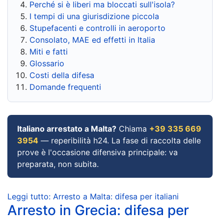
Perché si è liberi ma bloccati sull'isola?
I tempi di una giurisdizione piccola
Stupefacenti e controlli in aeroporto
Consolato, MAE ed effetti in Italia
Miti e fatti
Glossario
Costi della difesa
Domande frequenti
Italiano arrestato a Malta?
Chiama
+39 335 669
3954
— reperibilità h24. La fase di raccolta delle
prove è l'occasione difensiva principale: va
preparata, non subita.
Leggi tutto: Arresto a Malta: difesa per italiani
Arresto in Grecia: difesa per