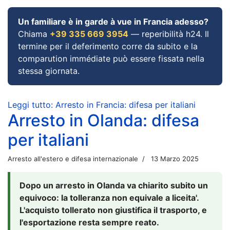
Un familiare è in garde à vue in Francia adesso?
Chiama
+39 335 669 3954
— reperibilità h24. Il
termine per il deferimento corre da subito e la
comparution immédiate può essere fissata nella
stessa giornata.
Leggi tutto: Arresto in Francia: difesa per italiani
Arresto in Olanda: difesa
per italiani
Arresto all'estero e difesa internazionale
13 Marzo 2025
Dopo un arresto in Olanda va chiarito subito un
equivoco: la tolleranza non equivale a liceita'.
L'acquisto tollerato non giustifica il trasporto, e
l'esportazione resta sempre reato.