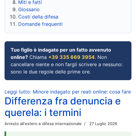
Miti e fatti
Glossario
Costi della difesa
Domande frequenti
Tuo figlio è indagato per un fatto avvenuto
online?
Chiama
+39 335 669 3954
. Non
cancellare niente e non fargli scrivere a nessuno:
sono le due regole delle prime ore.
Leggi tutto: Minore indagato per reati online: cosa fare
Differenza fra denuncia e
querela: i termini
Arresto all'estero e difesa internazionale
27 Luglio 2026