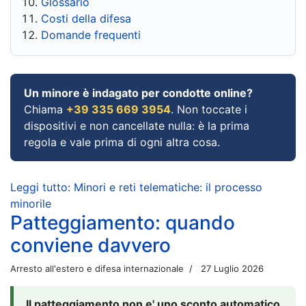
Glossario
Costi della difesa
Domande frequenti
Un minore è indagato per condotte online?
Chiama
+39 335 669 3954
. Non toccate i
dispositivi e non cancellate nulla: è la prima
regola e vale prima di ogni altra cosa.
Leggi tutto: Minori e reti telematiche: il processo
minorile
Patteggiamento: quando
conviene davvero
Arresto all'estero e difesa internazionale
27 Luglio 2026
Il patteggiamento non e' uno sconto automatico