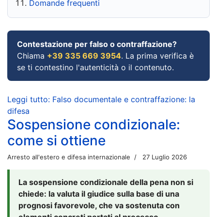
Domande frequenti
Contestazione per falso o contraffazione?
Chiama
+39 335 669 3954
. La prima verifica è
se ti contestino l'autenticità o il contenuto.
Leggi tutto: Falso documentale e contraffazione: la
difesa
Sospensione condizionale:
come si ottiene
Arresto all'estero e difesa internazionale
27 Luglio 2026
La sospensione condizionale della pena non si
chiede: la valuta il giudice sulla base di una
prognosi favorevole, che va sostenuta con
elementi concreti portati al processo.