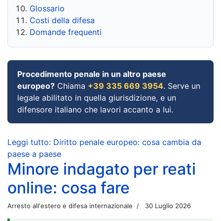
Glossario
Costi della difesa
Domande frequenti
Procedimento penale in un altro paese
europeo?
Chiama
+39 335 669 3954
. Serve un
legale abilitato in quella giurisdizione, e un
difensore italiano che lavori accanto a lui.
Leggi tutto: Diritto penale europeo: cosa cambia da
paese a paese
Minore indagato per reati
online: cosa fare
Arresto all'estero e difesa internazionale
30 Luglio 2026