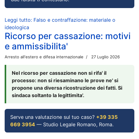
Leggi tutto: Falso e contraffazione: materiale o
ideologica
Ricorso per cassazione: motivi
e ammissibilita'
Arresto all'estero e difesa internazionale
27 Luglio 2026
Nel ricorso per cassazione non si rifa' il
processo: non si riesaminano le prove ne' si
propone una diversa ricostruzione dei fatti. Si
sindaca soltanto la legittimita'.
Serve una valutazione sul tuo caso?
+39 335
669 3954
— Studio Legale Romano, Roma.