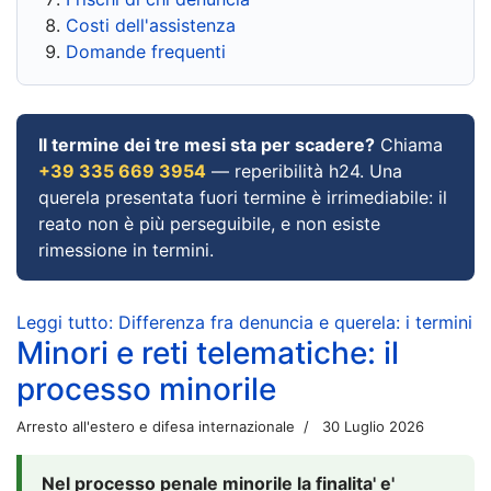
Costi dell'assistenza
Domande frequenti
Il termine dei tre mesi sta per scadere?
Chiama
+39 335 669 3954
— reperibilità h24. Una
querela presentata fuori termine è irrimediabile: il
reato non è più perseguibile, e non esiste
rimessione in termini.
Leggi tutto: Differenza fra denuncia e querela: i termini
Minori e reti telematiche: il
processo minorile
Arresto all'estero e difesa internazionale
30 Luglio 2026
Nel processo penale minorile la finalita' e'