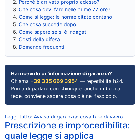
Perché è arrivato proprio adesso?
Che cosa devi fare nelle prime 72 ore?
Come si legge: le norme citate contano
Che cosa succede dopo
Come sapere se si è indagati
Costi della difesa
Domande frequenti
Hai ricevuto un'informazione di garanzia?
Chiama
+39 335 669 3954
— reperibilità h24.
Prima di parlare con chiunque, anche in buona
fede, conviene sapere cosa c'è nel fascicolo.
Leggi tutto: Avviso di garanzia: cosa fare davvero
Prescrizione e improcedibilita:
quale legge si applica