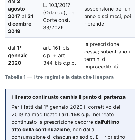
dal
3
L. 103/2017
agosto
sospensione per un
(Orlando), per
2017
al
31
anno e sei mesi, poi
Corte cost.
dicembre
riprende
38/2026
2019
la prescrizione
dal
1°
art. 161-bis
cessa; subentrano i
gennaio
c.p. + art.
termini di
2020
344-bis c.p.p.
improcedibilità
Tabella 1 — I tre regimi e la data che li separa
ℹ️ Il reato continuato cambia il punto di partenza
Per i fatti dal 1° gennaio 2020 il correttivo del
2019 ha modificato l'
art. 158 c.p.
: nel reato
continuato la prescrizione decorre
dall'ultimo
atto della continuazione
, non dalla
consumazione di ciascun episodio. È il ripristino