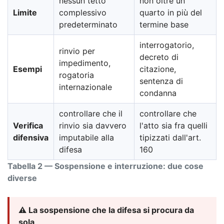
nessun tetto
non oltre un
Limite
complessivo
quarto in più del
predeterminato
termine base
interrogatorio,
rinvio per
decreto di
impedimento,
Esempi
citazione,
rogatoria
sentenza di
internazionale
condanna
controllare che il
controllare che
Verifica
rinvio sia davvero
l'atto sia fra quelli
difensiva
imputabile alla
tipizzati dall'art.
difesa
160
Tabella 2 — Sospensione e interruzione: due cose
diverse
⚠️ La sospensione che la difesa si procura da
sola