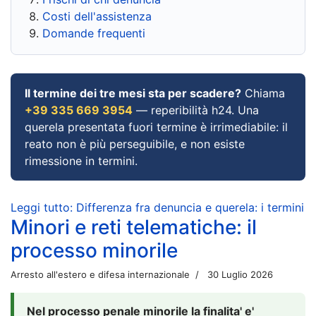
Costi dell'assistenza
Domande frequenti
Il termine dei tre mesi sta per scadere?
Chiama
+39 335 669 3954
— reperibilità h24. Una
querela presentata fuori termine è irrimediabile: il
reato non è più perseguibile, e non esiste
rimessione in termini.
Leggi tutto: Differenza fra denuncia e querela: i termini
Minori e reti telematiche: il
processo minorile
Arresto all'estero e difesa internazionale
30 Luglio 2026
Nel processo penale minorile la finalita' e'