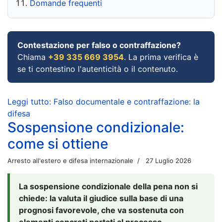
Domande frequenti
Contestazione per falso o contraffazione?
Chiama
+39 335 669 3954
. La prima verifica è
se ti contestino l'autenticità o il contenuto.
Leggi tutto: Falso documentale e contraffazione: la
difesa
Sospensione condizionale:
come si ottiene
Arresto all'estero e difesa internazionale
27 Luglio 2026
La sospensione condizionale della pena non si
chiede: la valuta il giudice sulla base di una
prognosi favorevole, che va sostenuta con
elementi concreti portati al processo.