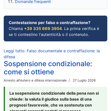
Domande frequenti
Contestazione per falso o contraffazione?
Chiama
+39 335 669 3954
. La prima verifica è
se ti contestino l'autenticità o il contenuto.
Leggi tutto: Falso documentale e contraffazione: la
difesa
Sospensione condizionale:
come si ottiene
Arresto all'estero e difesa internazionale
27 Luglio 2026
La sospensione condizionale della pena non si
chiede: la valuta il giudice sulla base di una
prognosi favorevole, che va sostenuta con
elementi concreti portati al processo.