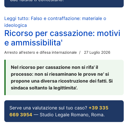
Leggi tutto: Falso e contraffazione: materiale o
ideologica
Ricorso per cassazione: motivi
e ammissibilita'
Arresto all'estero e difesa internazionale
27 Luglio 2026
Nel ricorso per cassazione non si rifa' il
processo: non si riesaminano le prove ne' si
propone una diversa ricostruzione dei fatti. Si
sindaca soltanto la legittimita'.
Serve una valutazione sul tuo caso?
+39 335
669 3954
— Studio Legale Romano, Roma.