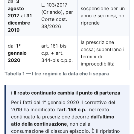
dal
3
L. 103/2017
agosto
sospensione per un
(Orlando), per
2017
al
31
anno e sei mesi, poi
Corte cost.
dicembre
riprende
38/2026
2019
la prescrizione
dal
1°
art. 161-bis
cessa; subentrano i
gennaio
c.p. + art.
termini di
2020
344-bis c.p.p.
improcedibilità
Tabella 1 — I tre regimi e la data che li separa
ℹ️ Il reato continuato cambia il punto di partenza
Per i fatti dal 1° gennaio 2020 il correttivo del
2019 ha modificato l'
art. 158 c.p.
: nel reato
continuato la prescrizione decorre
dall'ultimo
atto della continuazione
, non dalla
consumazione di ciascun episodio. È il ripristino