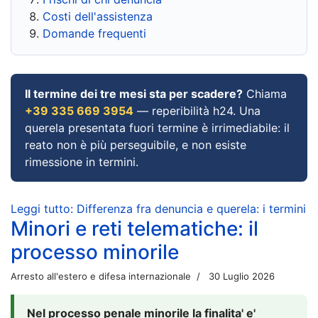
Costi dell'assistenza
Domande frequenti
Il termine dei tre mesi sta per scadere?
Chiama
+39 335 669 3954
— reperibilità h24. Una
querela presentata fuori termine è irrimediabile: il
reato non è più perseguibile, e non esiste
rimessione in termini.
Leggi tutto: Differenza fra denuncia e querela: i termini
Minori e reti telematiche: il
processo minorile
Arresto all'estero e difesa internazionale
30 Luglio 2026
Nel processo penale minorile la finalita' e'