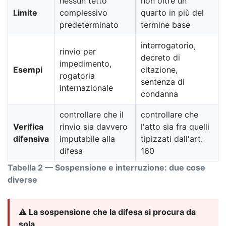
nessun tetto
non oltre un
Limite
complessivo
quarto in più del
predeterminato
termine base
interrogatorio,
rinvio per
decreto di
impedimento,
Esempi
citazione,
rogatoria
sentenza di
internazionale
condanna
controllare che il
controllare che
Verifica
rinvio sia davvero
l'atto sia fra quelli
difensiva
imputabile alla
tipizzati dall'art.
difesa
160
Tabella 2 — Sospensione e interruzione: due cose
diverse
⚠️ La sospensione che la difesa si procura da
sola