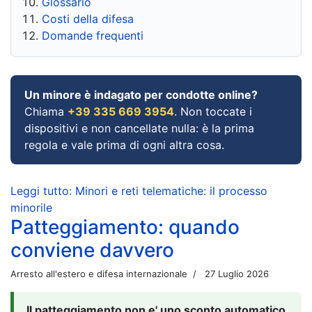
Glossario
Costi della difesa
Domande frequenti
Un minore è indagato per condotte online?
Chiama
+39 335 669 3954
. Non toccate i
dispositivi e non cancellate nulla: è la prima
regola e vale prima di ogni altra cosa.
Leggi tutto: Minori e reti telematiche: il processo
minorile
Patteggiamento: quando
conviene davvero
Arresto all'estero e difesa internazionale
27 Luglio 2026
Il patteggiamento non e' uno sconto automatico