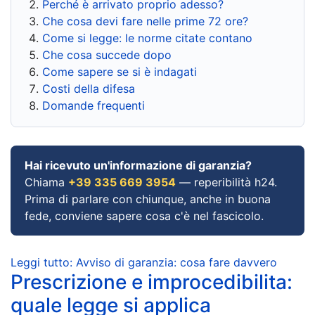
Perché è arrivato proprio adesso?
Che cosa devi fare nelle prime 72 ore?
Come si legge: le norme citate contano
Che cosa succede dopo
Come sapere se si è indagati
Costi della difesa
Domande frequenti
Hai ricevuto un'informazione di garanzia?
Chiama
+39 335 669 3954
— reperibilità h24.
Prima di parlare con chiunque, anche in buona
fede, conviene sapere cosa c'è nel fascicolo.
Leggi tutto: Avviso di garanzia: cosa fare davvero
Prescrizione e improcedibilita:
quale legge si applica