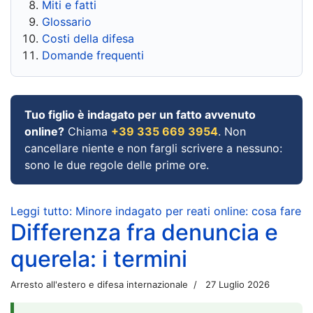
Miti e fatti
Glossario
Costi della difesa
Domande frequenti
Tuo figlio è indagato per un fatto avvenuto
online?
Chiama
+39 335 669 3954
. Non
cancellare niente e non fargli scrivere a nessuno:
sono le due regole delle prime ore.
Leggi tutto: Minore indagato per reati online: cosa fare
Differenza fra denuncia e
querela: i termini
Arresto all'estero e difesa internazionale
27 Luglio 2026