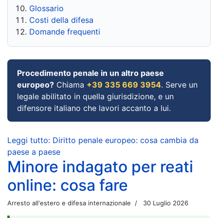
Glossario
Costi della difesa
Domande frequenti
Procedimento penale in un altro paese
europeo?
Chiama
+39 335 669 3954
. Serve un
legale abilitato in quella giurisdizione, e un
difensore italiano che lavori accanto a lui.
Leggi tutto: Diritto penale europeo: cosa cambia da
paese a paese
Minore indagato per reati
online: cosa fare
Arresto all'estero e difesa internazionale
30 Luglio 2026