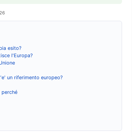
026
bia esito?
isce l'Europa?
'Unione
'e' un riferimento europeo?
e perché