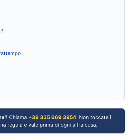
?
o?
frattempo
ne?
Chiama
+39 335 669 3954
. Non toccate i
ima regola e vale prima di ogni altra cosa.