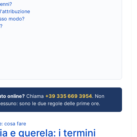
renni?
l'attribuzione
tesso modo?
?
uto online?
Chiama
+39 335 669 3954
. Non
 nessuno: sono le due regole delle prime ore.
e: cosa fare
a e querela: i termini