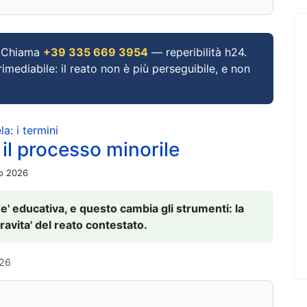
Chiama
+39 335 669 3954
— reperibilità h24.
imediabile: il reato non è più perseguibile, e non
a: i termini
 il processo minorile
io 2026
 e' educativa, e questo cambia gli strumenti: la
ravita' del reato contestato.
026