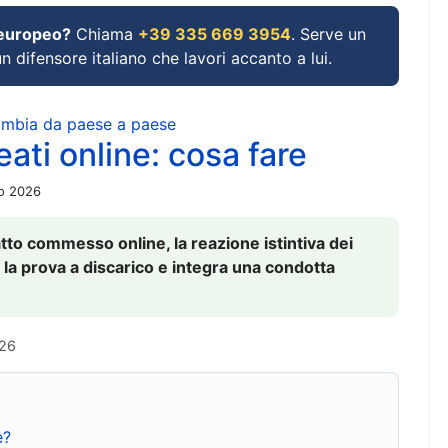
 europeo?
Chiama
+39 335 669 3954
. Serve un
un difensore italiano che lavori accanto a lui.
cambia da paese a paese
ati online: cosa fare
io 2026
to commesso online, la reazione istintiva dei
 la prova a discarico e integra una condotta
026
e?