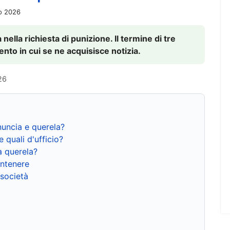
io 2026
nella richiesta di punizione. Il termine di tre
to in cui se ne acquisisce notizia.
26
nuncia e querela?
e quali d'ufficio?
a querela?
ntenere
 società