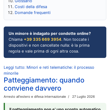
Glossario
Costi della difesa
Domande frequenti
Un minore è indagato per condotte online?
Chiama
+39 335 669 3954
. Non toccate i
dispositivi e non cancellate nulla: è la prima
regola e vale prima di ogni altra cosa.
Leggi tutto: Minori e reti telematiche: il processo
minorile
Patteggiamento: quando
conviene davvero
Arresto all'estero e difesa internazionale
27 Luglio 2026
Il patteggiamento non e' uno sconto automatico