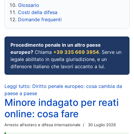
Glossario
Costi della difesa
Domande frequenti
Procedimento penale in un altro paese
europeo?
Chiama
+39 335 669 3954
. Serve un
legale abilitato in quella giurisdizione, e un
difensore italiano che lavori accanto a lui.
Leggi tutto: Diritto penale europeo: cosa cambia da
paese a paese
Minore indagato per reati
online: cosa fare
Arresto all'estero e difesa internazionale
30 Luglio 2026