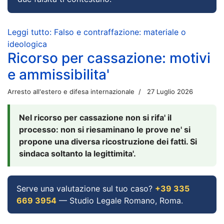
Leggi tutto: Falso e contraffazione: materiale o
ideologica
Ricorso per cassazione: motivi
e ammissibilita'
Arresto all'estero e difesa internazionale
27 Luglio 2026
Nel ricorso per cassazione non si rifa' il
processo: non si riesaminano le prove ne' si
propone una diversa ricostruzione dei fatti. Si
sindaca soltanto la legittimita'.
Serve una valutazione sul tuo caso?
+39 335
669 3954
— Studio Legale Romano, Roma.