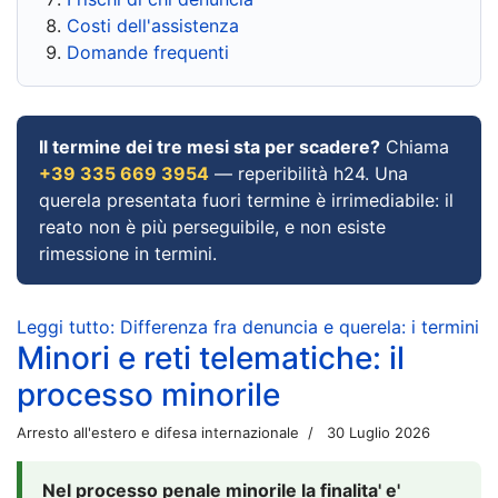
Costi dell'assistenza
Domande frequenti
Il termine dei tre mesi sta per scadere?
Chiama
+39 335 669 3954
— reperibilità h24. Una
querela presentata fuori termine è irrimediabile: il
reato non è più perseguibile, e non esiste
rimessione in termini.
Leggi tutto: Differenza fra denuncia e querela: i termini
Minori e reti telematiche: il
processo minorile
Arresto all'estero e difesa internazionale
30 Luglio 2026
Nel processo penale minorile la finalita' e'