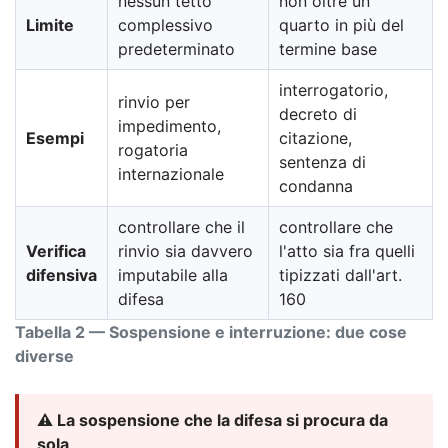
nessun tetto
non oltre un
Limite
complessivo
quarto in più del
predeterminato
termine base
interrogatorio,
rinvio per
decreto di
impedimento,
Esempi
citazione,
rogatoria
sentenza di
internazionale
condanna
controllare che il
controllare che
Verifica
rinvio sia davvero
l'atto sia fra quelli
difensiva
imputabile alla
tipizzati dall'art.
difesa
160
Tabella 2 — Sospensione e interruzione: due cose
diverse
⚠️ La sospensione che la difesa si procura da
sola