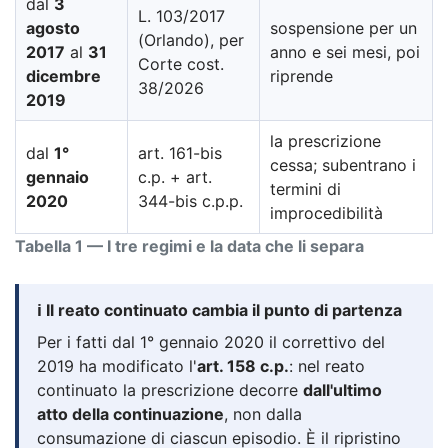
dal
3
L. 103/2017
agosto
sospensione per un
(Orlando), per
2017
al
31
anno e sei mesi, poi
Corte cost.
dicembre
riprende
38/2026
2019
la prescrizione
dal
1°
art. 161-bis
cessa; subentrano i
gennaio
c.p. + art.
termini di
2020
344-bis c.p.p.
improcedibilità
Tabella 1 — I tre regimi e la data che li separa
ℹ️ Il reato continuato cambia il punto di partenza
Per i fatti dal 1° gennaio 2020 il correttivo del
2019 ha modificato l'
art. 158 c.p.
: nel reato
continuato la prescrizione decorre
dall'ultimo
atto della continuazione
, non dalla
consumazione di ciascun episodio. È il ripristino