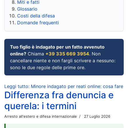
Miti e fatti
Glossario
Costi della difesa
Domande frequenti
Tuo figlio è indagato per un fatto avvenuto
online?
Chiama
+39 335 669 3954
. Non
cancellare niente e non fargli scrivere a nessuno:
sono le due regole delle prime ore.
Leggi tutto: Minore indagato per reati online: cosa fare
Differenza fra denuncia e
querela: i termini
Arresto all'estero e difesa internazionale
27 Luglio 2026