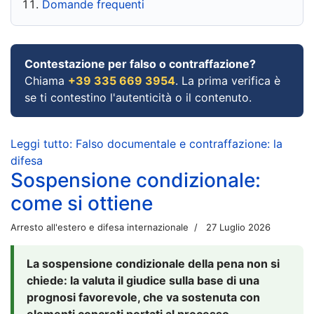
Domande frequenti
Contestazione per falso o contraffazione?
Chiama
+39 335 669 3954
. La prima verifica è
se ti contestino l'autenticità o il contenuto.
Leggi tutto: Falso documentale e contraffazione: la
difesa
Sospensione condizionale:
come si ottiene
Arresto all'estero e difesa internazionale
27 Luglio 2026
La sospensione condizionale della pena non si
chiede: la valuta il giudice sulla base di una
prognosi favorevole, che va sostenuta con
elementi concreti portati al processo.