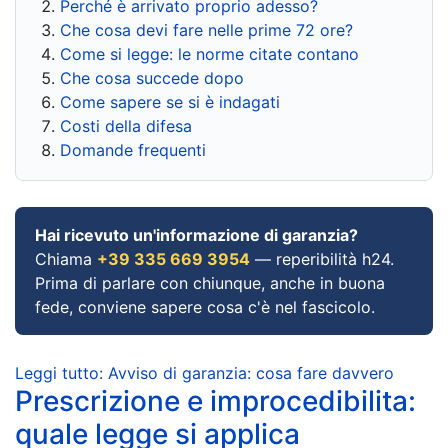
Perché è arrivato proprio adesso?
Che cosa devi fare nelle prime 72 ore?
Come si legge: le norme citate contano
Che cosa succede dopo
Come sapere se si è indagati
Costi della difesa
Domande frequenti
Hai ricevuto un'informazione di garanzia?
Chiama
+39 335 669 3954
— reperibilità h24.
Prima di parlare con chiunque, anche in buona
fede, conviene sapere cosa c'è nel fascicolo.
Leggi tutto: Avviso di garanzia: cosa fare davvero
Prescrizione e improcedibilita:
quale legge si applica