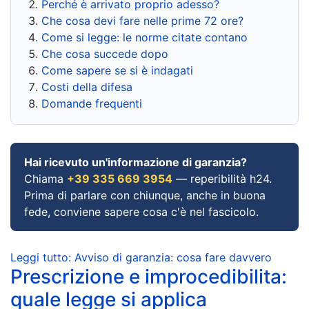
Perché è arrivato proprio adesso?
Che cosa devi fare nelle prime 72 ore?
Come si legge: le norme citate contano
Che cosa succede dopo
Come sapere se si è indagati
Costi della difesa
Domande frequenti
Hai ricevuto un'informazione di garanzia?
Chiama
+39 335 669 3954
— reperibilità h24.
Prima di parlare con chiunque, anche in buona
fede, conviene sapere cosa c'è nel fascicolo.
Leggi tutto: Avviso di garanzia: cosa fare davvero
Prescrizione e improcedibilita:
quale legge si applica