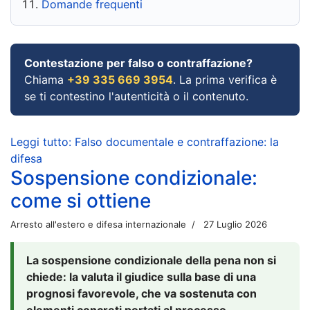
Domande frequenti
Contestazione per falso o contraffazione?
Chiama
+39 335 669 3954
. La prima verifica è
se ti contestino l'autenticità o il contenuto.
Leggi tutto: Falso documentale e contraffazione: la
difesa
Sospensione condizionale:
come si ottiene
Arresto all'estero e difesa internazionale
27 Luglio 2026
La sospensione condizionale della pena non si
chiede: la valuta il giudice sulla base di una
prognosi favorevole, che va sostenuta con
elementi concreti portati al processo.