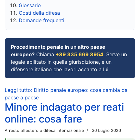
Glossario
Costi della difesa
Domande frequenti
Procedimento penale in un altro paese
europeo?
Chiama
+39 335 669 3954
. Serve un
legale abilitato in quella giurisdizione, e un
difensore italiano che lavori accanto a lui.
Leggi tutto: Diritto penale europeo: cosa cambia da
paese a paese
Minore indagato per reati
online: cosa fare
Arresto all'estero e difesa internazionale
30 Luglio 2026