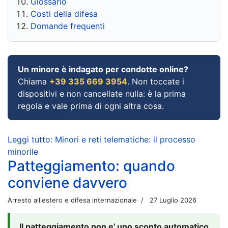
Glossario
Costi della difesa
Domande frequenti
Un minore è indagato per condotte online?
Chiama
+39 335 669 3954
. Non toccate i
dispositivi e non cancellate nulla: è la prima
regola e vale prima di ogni altra cosa.
Leggi tutto: Minori e reti telematiche: il processo
minorile
Patteggiamento: quando
conviene davvero
Arresto all'estero e difesa internazionale
27 Luglio 2026
Il patteggiamento non e' uno sconto automatico