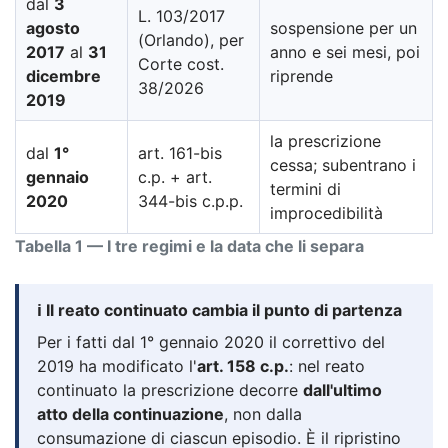
dal
3
L. 103/2017
agosto
sospensione per un
(Orlando), per
2017
al
31
anno e sei mesi, poi
Corte cost.
dicembre
riprende
38/2026
2019
la prescrizione
dal
1°
art. 161-bis
cessa; subentrano i
gennaio
c.p. + art.
termini di
2020
344-bis c.p.p.
improcedibilità
Tabella 1 — I tre regimi e la data che li separa
ℹ️ Il reato continuato cambia il punto di partenza
Per i fatti dal 1° gennaio 2020 il correttivo del
2019 ha modificato l'
art. 158 c.p.
: nel reato
continuato la prescrizione decorre
dall'ultimo
atto della continuazione
, non dalla
consumazione di ciascun episodio. È il ripristino