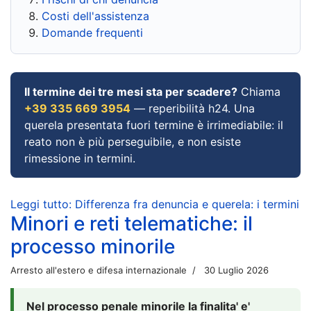
Costi dell'assistenza
Domande frequenti
Il termine dei tre mesi sta per scadere?
Chiama
+39 335 669 3954
— reperibilità h24. Una
querela presentata fuori termine è irrimediabile: il
reato non è più perseguibile, e non esiste
rimessione in termini.
Leggi tutto: Differenza fra denuncia e querela: i termini
Minori e reti telematiche: il
processo minorile
Arresto all'estero e difesa internazionale
30 Luglio 2026
Nel processo penale minorile la finalita' e'