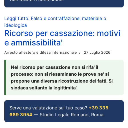
Leggi tutto: Falso e contraffazione: materiale o
ideologica
Ricorso per cassazione: motivi
e ammissibilita'
Arresto all'estero e difesa internazionale
27 Luglio 2026
Nel ricorso per cassazione non si rifa' il
processo: non si riesaminano le prove ne' si
propone una diversa ricostruzione dei fatti. Si
sindaca soltanto la legittimita'.
Serve una valutazione sul tuo caso?
+39 335
669 3954
— Studio Legale Romano, Roma.