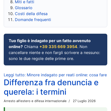
Miti e fatti
Glossario
Costi della difesa
Domande frequenti
Tuo figlio è indagato per un fatto avvenuto
online?
Chiama
+39 335 669 3954
. Non
cancellare niente e non fargli scrivere a nessuno:
sono le due regole delle prime ore.
Leggi tutto: Minore indagato per reati online: cosa fare
Differenza fra denuncia e
querela: i termini
Arresto all'estero e difesa internazionale
27 Luglio 2026