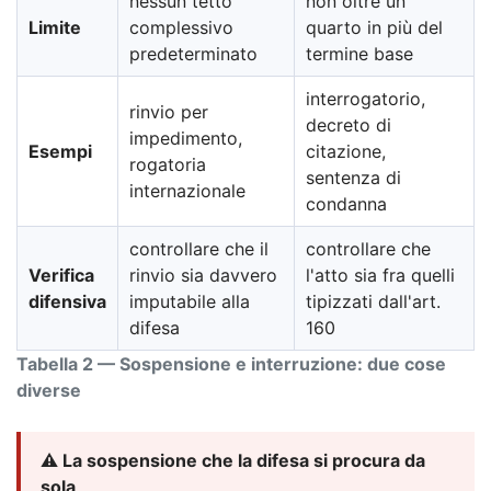
nessun tetto
non oltre un
Limite
complessivo
quarto in più del
predeterminato
termine base
interrogatorio,
rinvio per
decreto di
impedimento,
Esempi
citazione,
rogatoria
sentenza di
internazionale
condanna
controllare che il
controllare che
Verifica
rinvio sia davvero
l'atto sia fra quelli
difensiva
imputabile alla
tipizzati dall'art.
difesa
160
Tabella 2 — Sospensione e interruzione: due cose
diverse
⚠️ La sospensione che la difesa si procura da
sola