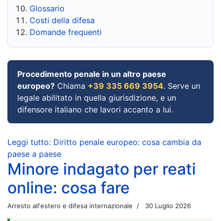
Glossario
Costi della difesa
Domande frequenti
Procedimento penale in un altro paese
europeo?
Chiama
+39 335 669 3954
. Serve un
legale abilitato in quella giurisdizione, e un
difensore italiano che lavori accanto a lui.
Leggi tutto: Diritto penale europeo: cosa cambia da
paese a paese
Minore indagato per reati
online: cosa fare
Arresto all'estero e difesa internazionale
30 Luglio 2026