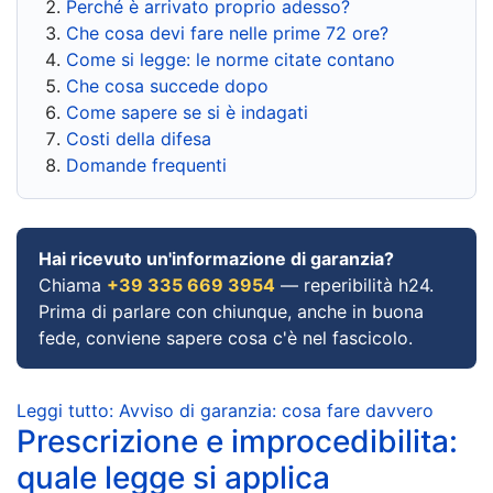
Perché è arrivato proprio adesso?
Che cosa devi fare nelle prime 72 ore?
Come si legge: le norme citate contano
Che cosa succede dopo
Come sapere se si è indagati
Costi della difesa
Domande frequenti
Hai ricevuto un'informazione di garanzia?
Chiama
+39 335 669 3954
— reperibilità h24.
Prima di parlare con chiunque, anche in buona
fede, conviene sapere cosa c'è nel fascicolo.
Leggi tutto: Avviso di garanzia: cosa fare davvero
Prescrizione e improcedibilita:
quale legge si applica