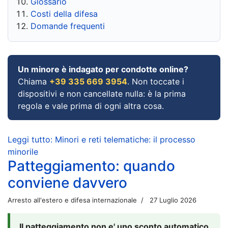
Glossario
Costi della difesa
Domande frequenti
Un minore è indagato per condotte online?
Chiama
+39 335 669 3954
. Non toccate i
dispositivi e non cancellate nulla: è la prima
regola e vale prima di ogni altra cosa.
Leggi tutto: Minori e reti telematiche: il processo
minorile
Patteggiamento: quando
conviene davvero
Arresto all'estero e difesa internazionale
27 Luglio 2026
Il patteggiamento non e' uno sconto automatico