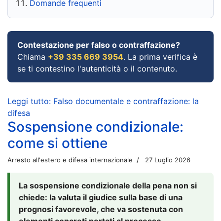
Domande frequenti
Contestazione per falso o contraffazione?
Chiama
+39 335 669 3954
. La prima verifica è
se ti contestino l'autenticità o il contenuto.
Leggi tutto: Falso documentale e contraffazione: la
difesa
Sospensione condizionale:
come si ottiene
Arresto all'estero e difesa internazionale
27 Luglio 2026
La sospensione condizionale della pena non si
chiede: la valuta il giudice sulla base di una
prognosi favorevole, che va sostenuta con
elementi concreti portati al processo.