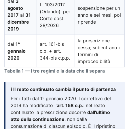
dal
3
L. 103/2017
agosto
sospensione per un
(Orlando), per
2017
al
31
anno e sei mesi, poi
Corte cost.
dicembre
riprende
38/2026
2019
la prescrizione
dal
1°
art. 161-bis
cessa; subentrano i
gennaio
c.p. + art.
termini di
2020
344-bis c.p.p.
improcedibilità
Tabella 1 — I tre regimi e la data che li separa
ℹ️ Il reato continuato cambia il punto di partenza
Per i fatti dal 1° gennaio 2020 il correttivo del
2019 ha modificato l'
art. 158 c.p.
: nel reato
continuato la prescrizione decorre
dall'ultimo
atto della continuazione
, non dalla
consumazione di ciascun episodio. È il ripristino