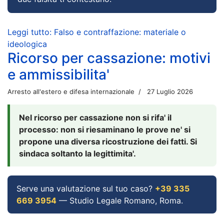
Leggi tutto: Falso e contraffazione: materiale o
ideologica
Ricorso per cassazione: motivi
e ammissibilita'
Arresto all'estero e difesa internazionale
27 Luglio 2026
Nel ricorso per cassazione non si rifa' il
processo: non si riesaminano le prove ne' si
propone una diversa ricostruzione dei fatti. Si
sindaca soltanto la legittimita'.
Serve una valutazione sul tuo caso?
+39 335
669 3954
— Studio Legale Romano, Roma.