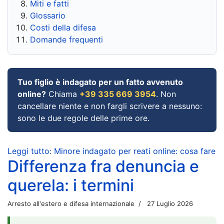
Miti e fatti
Glossario
Costi della difesa
Domande frequenti
Tuo figlio è indagato per un fatto avvenuto
online?
Chiama
+39 335 669 3954
. Non
cancellare niente e non fargli scrivere a nessuno:
sono le due regole delle prime ore.
Leggi tutto: Minore indagato per reati online: cosa fare
Differenza fra denuncia e
querela: i termini
Arresto all'estero e difesa internazionale
27 Luglio 2026