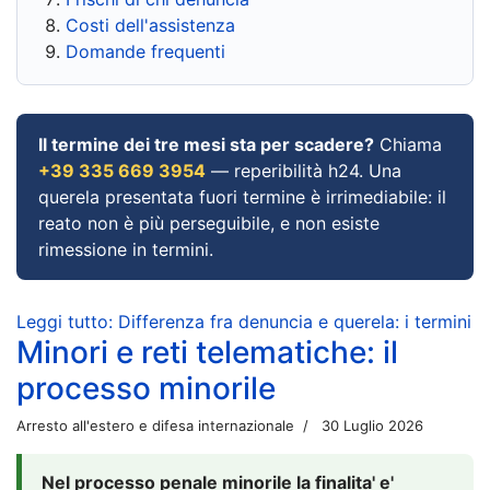
Costi dell'assistenza
Domande frequenti
Il termine dei tre mesi sta per scadere?
Chiama
+39 335 669 3954
— reperibilità h24. Una
querela presentata fuori termine è irrimediabile: il
reato non è più perseguibile, e non esiste
rimessione in termini.
Leggi tutto: Differenza fra denuncia e querela: i termini
Minori e reti telematiche: il
processo minorile
Arresto all'estero e difesa internazionale
30 Luglio 2026
Nel processo penale minorile la finalita' e'