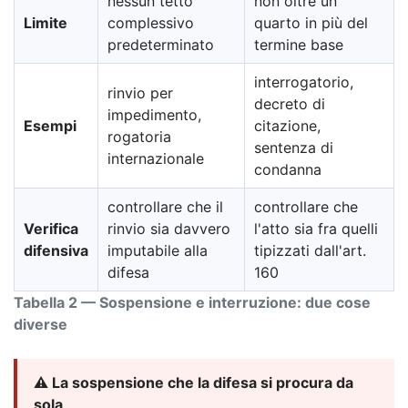
nessun tetto
non oltre un
Limite
complessivo
quarto in più del
predeterminato
termine base
interrogatorio,
rinvio per
decreto di
impedimento,
Esempi
citazione,
rogatoria
sentenza di
internazionale
condanna
controllare che il
controllare che
Verifica
rinvio sia davvero
l'atto sia fra quelli
difensiva
imputabile alla
tipizzati dall'art.
difesa
160
Tabella 2 — Sospensione e interruzione: due cose
diverse
⚠️ La sospensione che la difesa si procura da
sola