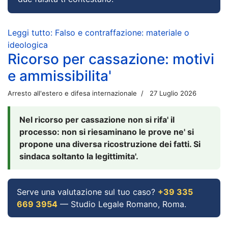
Leggi tutto: Falso e contraffazione: materiale o
ideologica
Ricorso per cassazione: motivi
e ammissibilita'
Arresto all'estero e difesa internazionale
27 Luglio 2026
Nel ricorso per cassazione non si rifa' il
processo: non si riesaminano le prove ne' si
propone una diversa ricostruzione dei fatti. Si
sindaca soltanto la legittimita'.
Serve una valutazione sul tuo caso?
+39 335
669 3954
— Studio Legale Romano, Roma.