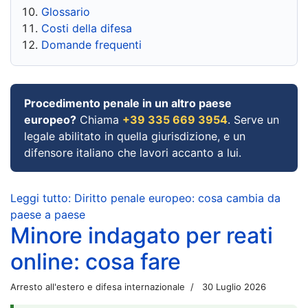
Glossario
Costi della difesa
Domande frequenti
Procedimento penale in un altro paese
europeo?
Chiama
+39 335 669 3954
. Serve un
legale abilitato in quella giurisdizione, e un
difensore italiano che lavori accanto a lui.
Leggi tutto: Diritto penale europeo: cosa cambia da
paese a paese
Minore indagato per reati
online: cosa fare
Arresto all'estero e difesa internazionale
30 Luglio 2026