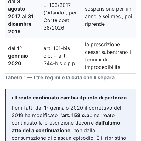
dal
3
L. 103/2017
agosto
sospensione per un
(Orlando), per
2017
al
31
anno e sei mesi, poi
Corte cost.
dicembre
riprende
38/2026
2019
la prescrizione
dal
1°
art. 161-bis
cessa; subentrano i
gennaio
c.p. + art.
termini di
2020
344-bis c.p.p.
improcedibilità
Tabella 1 — I tre regimi e la data che li separa
ℹ️ Il reato continuato cambia il punto di partenza
Per i fatti dal 1° gennaio 2020 il correttivo del
2019 ha modificato l'
art. 158 c.p.
: nel reato
continuato la prescrizione decorre
dall'ultimo
atto della continuazione
, non dalla
consumazione di ciascun episodio. È il ripristino