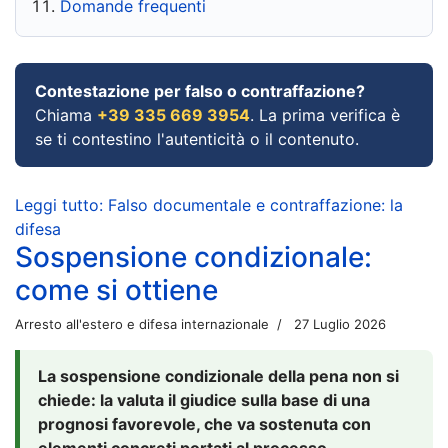
Domande frequenti
Contestazione per falso o contraffazione?
Chiama
+39 335 669 3954
. La prima verifica è
se ti contestino l'autenticità o il contenuto.
Leggi tutto: Falso documentale e contraffazione: la
difesa
Sospensione condizionale:
come si ottiene
Arresto all'estero e difesa internazionale
27 Luglio 2026
La sospensione condizionale della pena non si
chiede: la valuta il giudice sulla base di una
prognosi favorevole, che va sostenuta con
elementi concreti portati al processo.