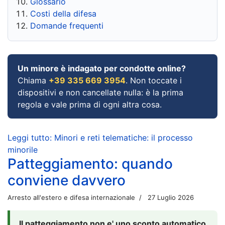
Glossario
Costi della difesa
Domande frequenti
Un minore è indagato per condotte online?
Chiama
+39 335 669 3954
. Non toccate i
dispositivi e non cancellate nulla: è la prima
regola e vale prima di ogni altra cosa.
Leggi tutto: Minori e reti telematiche: il processo
minorile
Patteggiamento: quando
conviene davvero
Arresto all'estero e difesa internazionale
27 Luglio 2026
Il patteggiamento non e' uno sconto automatico