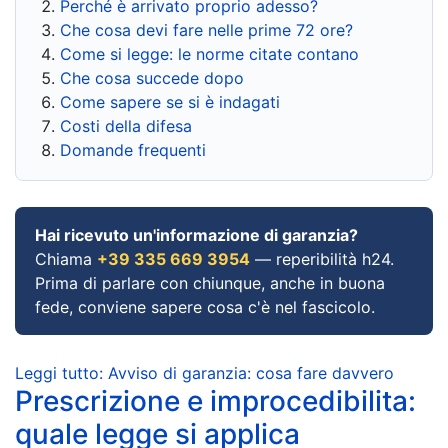
Perché è arrivato proprio adesso?
Che cosa devi fare nelle prime 72 ore?
Come si legge: le norme citate contano
Che cosa succede dopo
Come sapere se si è indagati
Costi della difesa
Domande frequenti
Hai ricevuto un'informazione di garanzia?
Chiama
+39 335 669 3954
— reperibilità h24.
Prima di parlare con chiunque, anche in buona
fede, conviene sapere cosa c'è nel fascicolo.
Leggi tutto: Avviso di garanzia: cosa fare davvero
Prescrizione e improcedibilita:
quale legge si applica