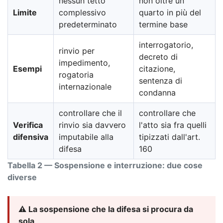
nessun tetto
non oltre un
Limite
complessivo
quarto in più del
predeterminato
termine base
interrogatorio,
rinvio per
decreto di
impedimento,
Esempi
citazione,
rogatoria
sentenza di
internazionale
condanna
controllare che il
controllare che
Verifica
rinvio sia davvero
l'atto sia fra quelli
difensiva
imputabile alla
tipizzati dall'art.
difesa
160
Tabella 2 — Sospensione e interruzione: due cose
diverse
⚠️ La sospensione che la difesa si procura da
sola