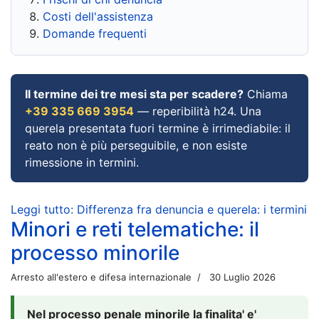
Costi dell'assistenza
Domande frequenti
Il termine dei tre mesi sta per scadere?
Chiama
+39 335 669 3954
— reperibilità h24. Una
querela presentata fuori termine è irrimediabile: il
reato non è più perseguibile, e non esiste
rimessione in termini.
Leggi tutto: Differenza fra denuncia e querela: i termini
Minori e reti telematiche: il
processo minorile
Arresto all'estero e difesa internazionale
30 Luglio 2026
Nel processo penale minorile la finalita' e'