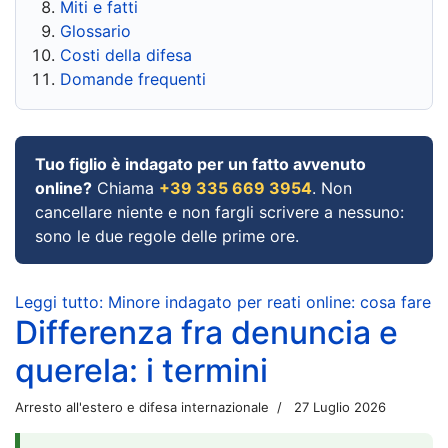
Miti e fatti
Glossario
Costi della difesa
Domande frequenti
Tuo figlio è indagato per un fatto avvenuto
online?
Chiama
+39 335 669 3954
. Non
cancellare niente e non fargli scrivere a nessuno:
sono le due regole delle prime ore.
Leggi tutto: Minore indagato per reati online: cosa fare
Differenza fra denuncia e
querela: i termini
Arresto all'estero e difesa internazionale
27 Luglio 2026