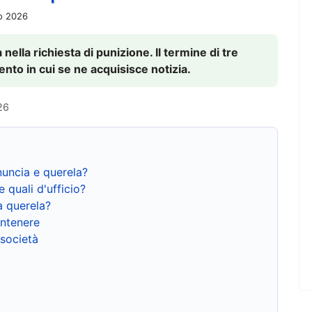
io 2026
nella richiesta di punizione. Il termine di tre
to in cui se ne acquisisce notizia.
26
nuncia e querela?
e quali d'ufficio?
a querela?
ntenere
 società