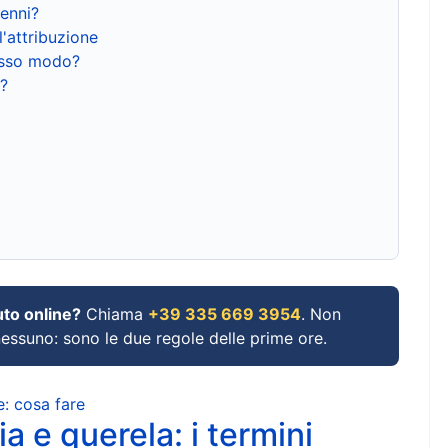
renni?
l'attribuzione
tesso modo?
?
uto online?
Chiama
+39 335 669 3954
. Non
 nessuno: sono le due regole delle prime ore.
e: cosa fare
a e querela: i termini