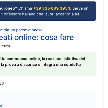
 europeo?
Chiama
+39 335 669 3954
. Serve un
un difensore italiano che lavori accanto a lui.
cambia da paese a paese
ati online: cosa fare
io 2026
to commesso online, la reazione istintiva dei
 la prova a discarico e integra una condotta
026
e?