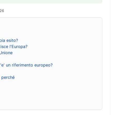
026
bia esito?
isce l'Europa?
'Unione
'e' un riferimento europeo?
e perché