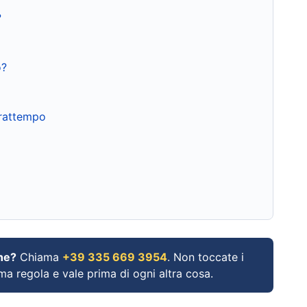
?
o?
frattempo
ne?
Chiama
+39 335 669 3954
. Non toccate i
ima regola e vale prima di ogni altra cosa.