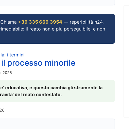
Chiama
+39 335 669 3954
— reperibilità h24.
imediabile: il reato non è più perseguibile, e non
a: i termini
 il processo minorile
io 2026
 e' educativa, e questo cambia gli strumenti: la
ravita' del reato contestato.
026