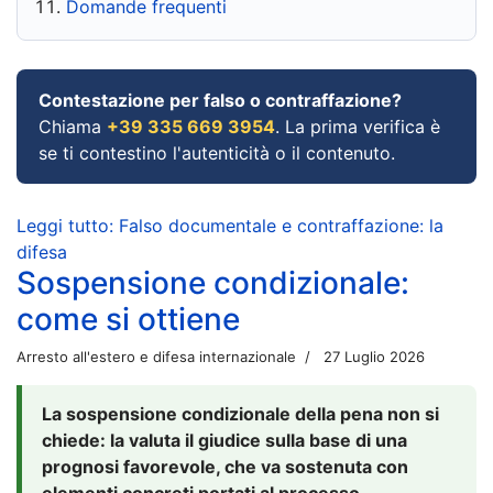
Domande frequenti
Contestazione per falso o contraffazione?
Chiama
+39 335 669 3954
. La prima verifica è
se ti contestino l'autenticità o il contenuto.
Leggi tutto: Falso documentale e contraffazione: la
difesa
Sospensione condizionale:
come si ottiene
Arresto all'estero e difesa internazionale
27 Luglio 2026
La sospensione condizionale della pena non si
chiede: la valuta il giudice sulla base di una
prognosi favorevole, che va sostenuta con
elementi concreti portati al processo.