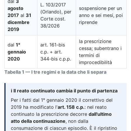
dal
3
L. 103/2017
agosto
sospensione per un
(Orlando), per
2017
al
31
anno e sei mesi, poi
Corte cost.
dicembre
riprende
38/2026
2019
la prescrizione
dal
1°
art. 161-bis
cessa; subentrano i
gennaio
c.p. + art.
termini di
2020
344-bis c.p.p.
improcedibilità
Tabella 1 — I tre regimi e la data che li separa
ℹ️ Il reato continuato cambia il punto di partenza
Per i fatti dal 1° gennaio 2020 il correttivo del
2019 ha modificato l'
art. 158 c.p.
: nel reato
continuato la prescrizione decorre
dall'ultimo
atto della continuazione
, non dalla
consumazione di ciascun episodio. È il ripristino