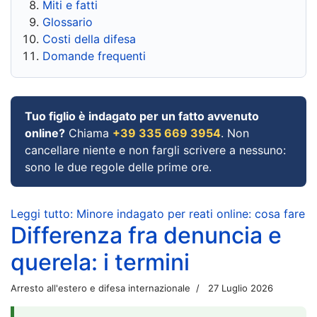
Miti e fatti
Glossario
Costi della difesa
Domande frequenti
Tuo figlio è indagato per un fatto avvenuto
online?
Chiama
+39 335 669 3954
. Non
cancellare niente e non fargli scrivere a nessuno:
sono le due regole delle prime ore.
Leggi tutto: Minore indagato per reati online: cosa fare
Differenza fra denuncia e
querela: i termini
Arresto all'estero e difesa internazionale
27 Luglio 2026