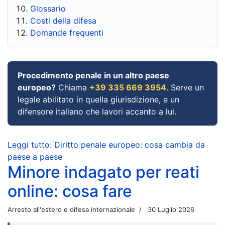
Glossario
Costi della difesa
Domande frequenti
Procedimento penale in un altro paese
europeo?
Chiama
+39 335 669 3954
. Serve un
legale abilitato in quella giurisdizione, e un
difensore italiano che lavori accanto a lui.
Leggi tutto: Diritto penale europeo: cosa cambia da
paese a paese
Minore indagato per reati
online: cosa fare
Arresto all'estero e difesa internazionale
30 Luglio 2026