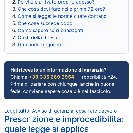
Perché è arrivato proprio adesso?
Che cosa devi fare nelle prime 72 ore?
Come si legge: le norme citate contano
Che cosa succede dopo
Come sapere se si è indagati
Costi della difesa
Domande frequenti
Hai ricevuto un'informazione di garanzia?
Chiama
+39 335 669 3954
— reperibilità h24.
Prima di parlare con chiunque, anche in buona
fede, conviene sapere cosa c'è nel fascicolo.
Leggi tutto: Avviso di garanzia: cosa fare davvero
Prescrizione e improcedibilita:
quale legge si applica