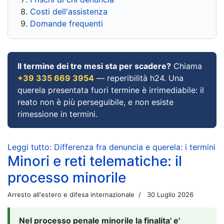
Costi dell'assistenza
Domande frequenti
Il termine dei tre mesi sta per scadere?
Chiama
+39 335 669 3954
— reperibilità h24. Una
querela presentata fuori termine è irrimediabile: il
reato non è più perseguibile, e non esiste
rimessione in termini.
Leggi tutto: Differenza fra denuncia e querela: i termini
Minori e reti telematiche: il
processo minorile
Arresto all'estero e difesa internazionale
30 Luglio 2026
Nel processo penale minorile la finalita' e'