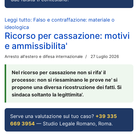
Leggi tutto: Falso e contraffazione: materiale o
ideologica
Ricorso per cassazione: motivi
e ammissibilita'
Arresto all'estero e difesa internazionale
27 Luglio 2026
Nel ricorso per cassazione non si rifa' il
processo: non si riesaminano le prove ne' si
propone una diversa ricostruzione dei fatti. Si
sindaca soltanto la legittimita'.
Serve una valutazione sul tuo caso?
+39 335
669 3954
— Studio Legale Romano, Roma.