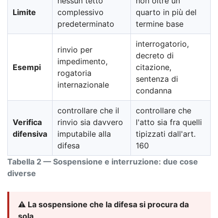
nessun tetto
non oltre un
Limite
complessivo
quarto in più del
predeterminato
termine base
interrogatorio,
rinvio per
decreto di
impedimento,
Esempi
citazione,
rogatoria
sentenza di
internazionale
condanna
controllare che il
controllare che
Verifica
rinvio sia davvero
l'atto sia fra quelli
difensiva
imputabile alla
tipizzati dall'art.
difesa
160
Tabella 2 — Sospensione e interruzione: due cose
diverse
⚠️ La sospensione che la difesa si procura da
sola