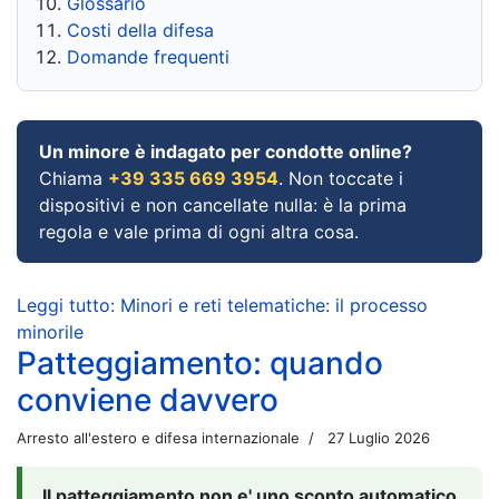
Glossario
Costi della difesa
Domande frequenti
Un minore è indagato per condotte online?
Chiama
+39 335 669 3954
. Non toccate i
dispositivi e non cancellate nulla: è la prima
regola e vale prima di ogni altra cosa.
Leggi tutto: Minori e reti telematiche: il processo
minorile
Patteggiamento: quando
conviene davvero
Arresto all'estero e difesa internazionale
27 Luglio 2026
Il patteggiamento non e' uno sconto automatico