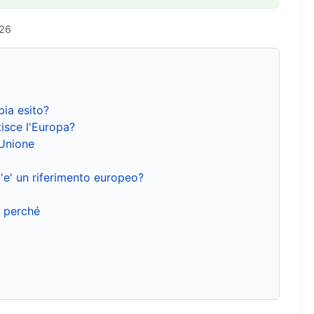
026
bia esito?
isce l'Europa?
'Unione
'e' un riferimento europeo?
e perché