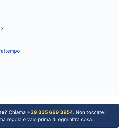
?
o?
frattempo
ne?
Chiama
+39 335 669 3954
. Non toccate i
ima regola e vale prima di ogni altra cosa.