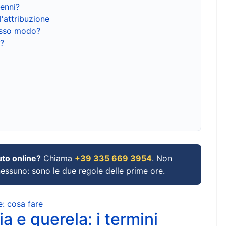
renni?
l'attribuzione
tesso modo?
?
uto online?
Chiama
+39 335 669 3954
. Non
 nessuno: sono le due regole delle prime ore.
e: cosa fare
a e querela: i termini