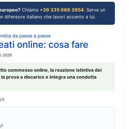
 europeo?
Chiama
+39 335 669 3954
. Serve un
un difensore italiano che lavori accanto a lui.
cambia da paese a paese
ati online: cosa fare
io 2026
to commesso online, la reazione istintiva dei
 la prova a discarico e integra una condotta
026
e?