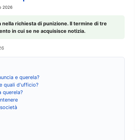
io 2026
nella richiesta di punizione. Il termine di tre
to in cui se ne acquisisce notizia.
26
nuncia e querela?
e quali d'ufficio?
a querela?
ntenere
 società