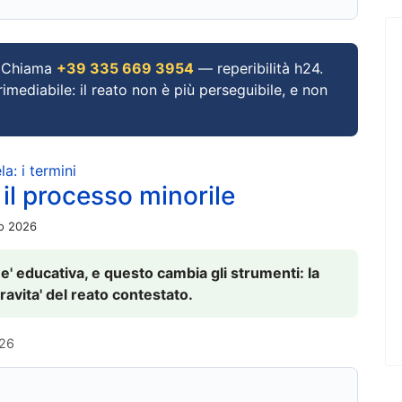
Chiama
+39 335 669 3954
— reperibilità h24.
imediabile: il reato non è più perseguibile, e non
a: i termini
 il processo minorile
io 2026
 e' educativa, e questo cambia gli strumenti: la
ravita' del reato contestato.
026