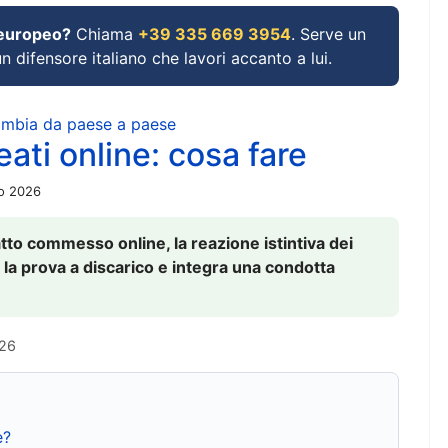
 europeo?
Chiama
+39 335 669 3954
. Serve un
un difensore italiano che lavori accanto a lui.
cambia da paese a paese
ati online: cosa fare
io 2026
to commesso online, la reazione istintiva dei
 la prova a discarico e integra una condotta
026
e?