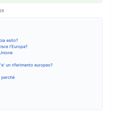
026
bia esito?
isce l'Europa?
'Unione
'e' un riferimento europeo?
e perché