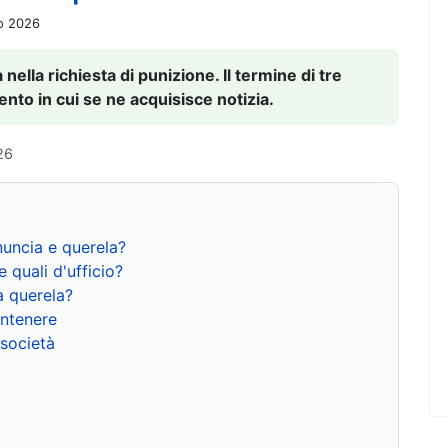
io 2026
nella richiesta di punizione. Il termine di tre
to in cui se ne acquisisce notizia.
26
nuncia e querela?
e quali d'ufficio?
a querela?
ntenere
 società