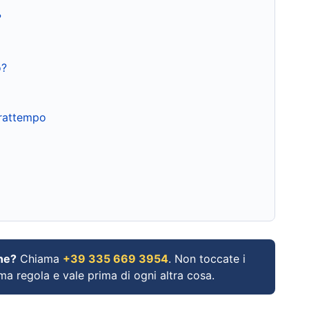
?
o?
frattempo
ne?
Chiama
+39 335 669 3954
. Non toccate i
ima regola e vale prima di ogni altra cosa.