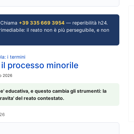
Chiama
+39 335 669 3954
— reperibilità h24.
imediabile: il reato non è più perseguibile, e non
a: i termini
 il processo minorile
io 2026
 e' educativa, e questo cambia gli strumenti: la
ravita' del reato contestato.
026