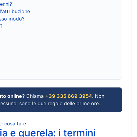
renni?
l'attribuzione
tesso modo?
?
uto online?
Chiama
+39 335 669 3954
. Non
 nessuno: sono le due regole delle prime ore.
e: cosa fare
a e querela: i termini