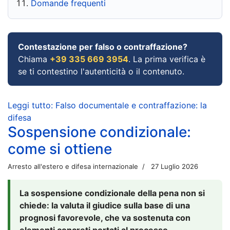
Domande frequenti
Contestazione per falso o contraffazione?
Chiama
+39 335 669 3954
. La prima verifica è
se ti contestino l'autenticità o il contenuto.
Leggi tutto: Falso documentale e contraffazione: la
difesa
Sospensione condizionale:
come si ottiene
Arresto all'estero e difesa internazionale
27 Luglio 2026
La sospensione condizionale della pena non si
chiede: la valuta il giudice sulla base di una
prognosi favorevole, che va sostenuta con
elementi concreti portati al processo.