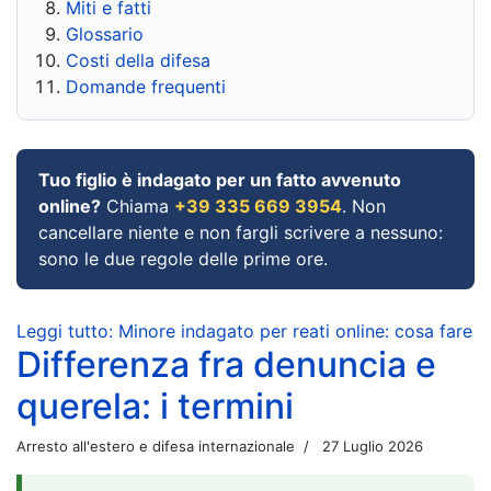
Miti e fatti
Glossario
Costi della difesa
Domande frequenti
Tuo figlio è indagato per un fatto avvenuto
online?
Chiama
+39 335 669 3954
. Non
cancellare niente e non fargli scrivere a nessuno:
sono le due regole delle prime ore.
Leggi tutto: Minore indagato per reati online: cosa fare
Differenza fra denuncia e
querela: i termini
Arresto all'estero e difesa internazionale
27 Luglio 2026