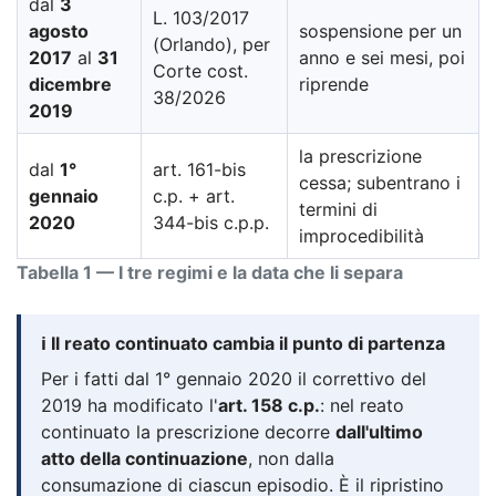
dal
3
L. 103/2017
agosto
sospensione per un
(Orlando), per
2017
al
31
anno e sei mesi, poi
Corte cost.
dicembre
riprende
38/2026
2019
la prescrizione
dal
1°
art. 161-bis
cessa; subentrano i
gennaio
c.p. + art.
termini di
2020
344-bis c.p.p.
improcedibilità
Tabella 1 — I tre regimi e la data che li separa
ℹ️ Il reato continuato cambia il punto di partenza
Per i fatti dal 1° gennaio 2020 il correttivo del
2019 ha modificato l'
art. 158 c.p.
: nel reato
continuato la prescrizione decorre
dall'ultimo
atto della continuazione
, non dalla
consumazione di ciascun episodio. È il ripristino