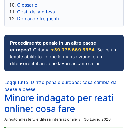
Glossario
Costi della difesa
Domande frequenti
Procedimento penale in un altro paese
europeo?
Chiama
+39 335 669 3954
. Serve un
legale abilitato in quella giurisdizione, e un
difensore italiano che lavori accanto a lui.
Leggi tutto: Diritto penale europeo: cosa cambia da
paese a paese
Minore indagato per reati
online: cosa fare
Arresto all'estero e difesa internazionale
30 Luglio 2026