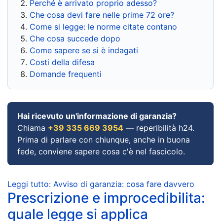
Perché è arrivato proprio adesso?
Che cosa devi fare nelle prime 72 ore?
Come si legge: le norme citate contano
Che cosa succede dopo
Come sapere se si è indagati
Costi della difesa
Domande frequenti
Hai ricevuto un'informazione di garanzia?
Chiama
+39 335 669 3954
— reperibilità h24.
Prima di parlare con chiunque, anche in buona
fede, conviene sapere cosa c'è nel fascicolo.
Leggi tutto: Avviso di garanzia: cosa fare davvero
Prescrizione e improcedibilita:
quale legge si applica