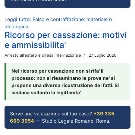
Leggi tutto: Falso e contraffazione: materiale o
ideologica
Ricorso per cassazione: motivi
e ammissibilita'
Arresto all'estero e difesa internazionale
27 Luglio 2026
Nel ricorso per cassazione non si rifa' il
processo: non si riesaminano le prove ne' si
propone una diversa ricostruzione dei fatti. Si
sindaca soltanto la legittimita'.
Serve una valutazione sul tuo caso?
+39 335
669 3954
— Studio Legale Romano, Roma.