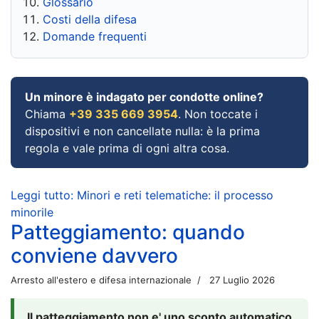
Glossario
Costi della difesa
Domande frequenti
Un minore è indagato per condotte online?
Chiama
+39 335 669 3954
. Non toccate i
dispositivi e non cancellate nulla: è la prima
regola e vale prima di ogni altra cosa.
Leggi tutto: Minori e reti telematiche: il processo
minorile
Patteggiamento: quando
conviene davvero
Arresto all'estero e difesa internazionale
27 Luglio 2026
Il patteggiamento non e' uno sconto automatico