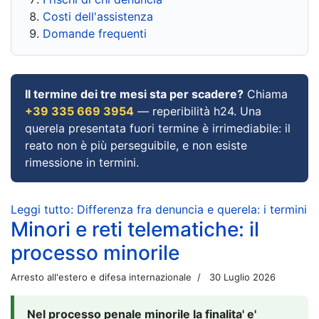
Costi dell'assistenza
Domande frequenti
Il termine dei tre mesi sta per scadere?
Chiama
+39 335 669 3954
— reperibilità h24. Una
querela presentata fuori termine è irrimediabile: il
reato non è più perseguibile, e non esiste
rimessione in termini.
Leggi tutto: Differenza fra denuncia e querela: i termini
Minori e reti telematiche: il
processo minorile
Arresto all'estero e difesa internazionale
30 Luglio 2026
Nel processo penale minorile la finalita' e'