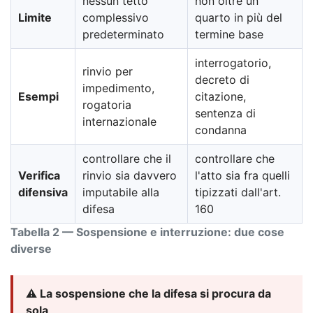
nessun tetto
non oltre un
Limite
complessivo
quarto in più del
predeterminato
termine base
interrogatorio,
rinvio per
decreto di
impedimento,
Esempi
citazione,
rogatoria
sentenza di
internazionale
condanna
controllare che il
controllare che
Verifica
rinvio sia davvero
l'atto sia fra quelli
difensiva
imputabile alla
tipizzati dall'art.
difesa
160
Tabella 2 — Sospensione e interruzione: due cose
diverse
⚠️ La sospensione che la difesa si procura da
sola