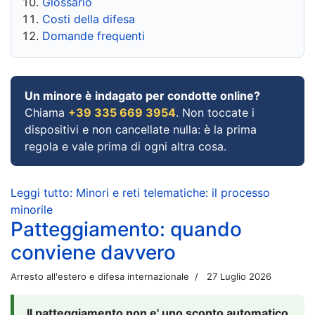
Glossario
Costi della difesa
Domande frequenti
Un minore è indagato per condotte online?
Chiama
+39 335 669 3954
. Non toccate i
dispositivi e non cancellate nulla: è la prima
regola e vale prima di ogni altra cosa.
Leggi tutto: Minori e reti telematiche: il processo
minorile
Patteggiamento: quando
conviene davvero
Arresto all'estero e difesa internazionale
27 Luglio 2026
Il patteggiamento non e' uno sconto automatico