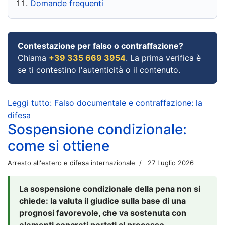
Domande frequenti
Contestazione per falso o contraffazione?
Chiama
+39 335 669 3954
. La prima verifica è
se ti contestino l'autenticità o il contenuto.
Leggi tutto: Falso documentale e contraffazione: la
difesa
Sospensione condizionale:
come si ottiene
Arresto all'estero e difesa internazionale
27 Luglio 2026
La sospensione condizionale della pena non si
chiede: la valuta il giudice sulla base di una
prognosi favorevole, che va sostenuta con
elementi concreti portati al processo.