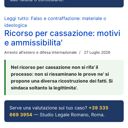
Leggi tutto: Falso e contraffazione: materiale o
ideologica
Ricorso per cassazione: motivi
e ammissibilita'
Arresto all'estero e difesa internazionale
27 Luglio 2026
Nel ricorso per cassazione non si rifa' il
processo: non si riesaminano le prove ne' si
propone una diversa ricostruzione dei fatti. Si
sindaca soltanto la legittimita'.
Serve una valutazione sul tuo caso?
+39 335
669 3954
— Studio Legale Romano, Roma.