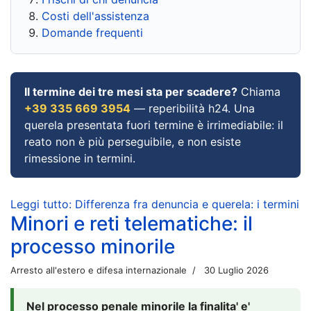
Costi dell'assistenza
Domande frequenti
Il termine dei tre mesi sta per scadere?
Chiama
+39 335 669 3954
— reperibilità h24. Una
querela presentata fuori termine è irrimediabile: il
reato non è più perseguibile, e non esiste
rimessione in termini.
Leggi tutto: Differenza fra denuncia e querela: i termini
Minori e reti telematiche: il
processo minorile
Arresto all'estero e difesa internazionale
30 Luglio 2026
Nel processo penale minorile la finalita' e'