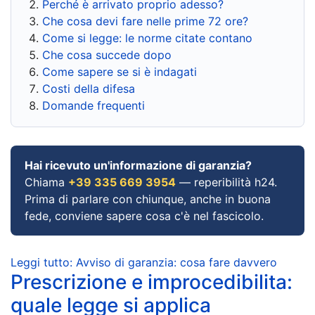
Perché è arrivato proprio adesso?
Che cosa devi fare nelle prime 72 ore?
Come si legge: le norme citate contano
Che cosa succede dopo
Come sapere se si è indagati
Costi della difesa
Domande frequenti
Hai ricevuto un'informazione di garanzia?
Chiama
+39 335 669 3954
— reperibilità h24.
Prima di parlare con chiunque, anche in buona
fede, conviene sapere cosa c'è nel fascicolo.
Leggi tutto: Avviso di garanzia: cosa fare davvero
Prescrizione e improcedibilita:
quale legge si applica