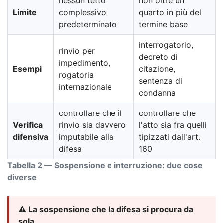
nessun tetto
non oltre un
Limite
complessivo
quarto in più del
predeterminato
termine base
interrogatorio,
rinvio per
decreto di
impedimento,
Esempi
citazione,
rogatoria
sentenza di
internazionale
condanna
controllare che il
controllare che
Verifica
rinvio sia davvero
l'atto sia fra quelli
difensiva
imputabile alla
tipizzati dall'art.
difesa
160
Tabella 2 — Sospensione e interruzione: due cose
diverse
⚠️ La sospensione che la difesa si procura da
sola