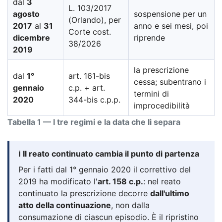
dal
3
L. 103/2017
agosto
sospensione per un
(Orlando), per
2017
al
31
anno e sei mesi, poi
Corte cost.
dicembre
riprende
38/2026
2019
la prescrizione
dal
1°
art. 161-bis
cessa; subentrano i
gennaio
c.p. + art.
termini di
2020
344-bis c.p.p.
improcedibilità
Tabella 1 — I tre regimi e la data che li separa
ℹ️ Il reato continuato cambia il punto di partenza
Per i fatti dal 1° gennaio 2020 il correttivo del
2019 ha modificato l'
art. 158 c.p.
: nel reato
continuato la prescrizione decorre
dall'ultimo
atto della continuazione
, non dalla
consumazione di ciascun episodio. È il ripristino