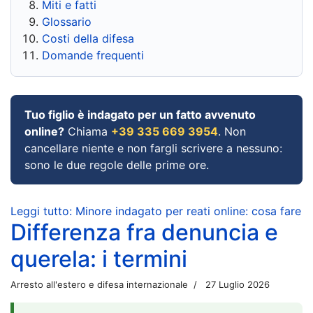
Miti e fatti
Glossario
Costi della difesa
Domande frequenti
Tuo figlio è indagato per un fatto avvenuto
online?
Chiama
+39 335 669 3954
. Non
cancellare niente e non fargli scrivere a nessuno:
sono le due regole delle prime ore.
Leggi tutto: Minore indagato per reati online: cosa fare
Differenza fra denuncia e
querela: i termini
Arresto all'estero e difesa internazionale
27 Luglio 2026