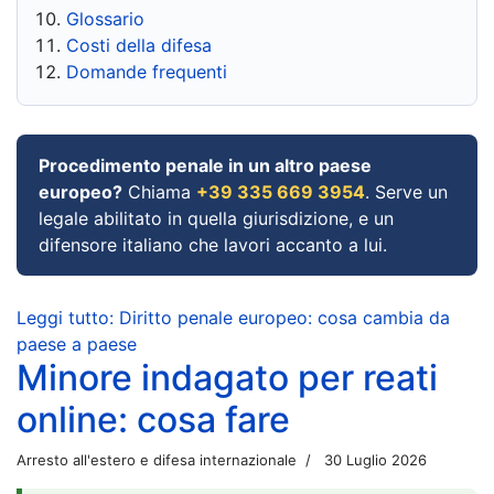
Glossario
Costi della difesa
Domande frequenti
Procedimento penale in un altro paese
europeo?
Chiama
+39 335 669 3954
. Serve un
legale abilitato in quella giurisdizione, e un
difensore italiano che lavori accanto a lui.
Leggi tutto: Diritto penale europeo: cosa cambia da
paese a paese
Minore indagato per reati
online: cosa fare
Arresto all'estero e difesa internazionale
30 Luglio 2026