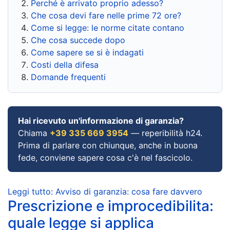
Perché è arrivato proprio adesso?
Che cosa devi fare nelle prime 72 ore?
Come si legge: le norme citate contano
Che cosa succede dopo
Come sapere se si è indagati
Costi della difesa
Domande frequenti
Hai ricevuto un'informazione di garanzia?
Chiama
+39 335 669 3954
— reperibilità h24.
Prima di parlare con chiunque, anche in buona
fede, conviene sapere cosa c'è nel fascicolo.
Leggi tutto: Avviso di garanzia: cosa fare davvero
Prescrizione e improcedibilita:
quale legge si applica