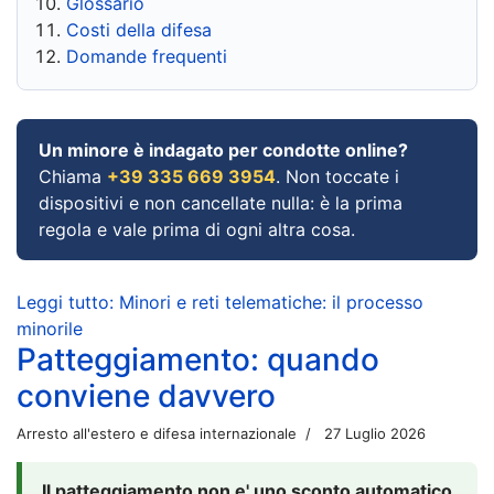
Glossario
Costi della difesa
Domande frequenti
Un minore è indagato per condotte online?
Chiama
+39 335 669 3954
. Non toccate i
dispositivi e non cancellate nulla: è la prima
regola e vale prima di ogni altra cosa.
Leggi tutto: Minori e reti telematiche: il processo
minorile
Patteggiamento: quando
conviene davvero
Arresto all'estero e difesa internazionale
27 Luglio 2026
Il patteggiamento non e' uno sconto automatico