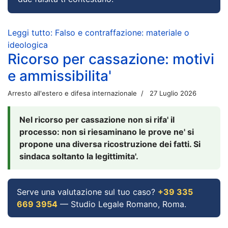
Leggi tutto: Falso e contraffazione: materiale o
ideologica
Ricorso per cassazione: motivi
e ammissibilita'
Arresto all'estero e difesa internazionale
27 Luglio 2026
Nel ricorso per cassazione non si rifa' il
processo: non si riesaminano le prove ne' si
propone una diversa ricostruzione dei fatti. Si
sindaca soltanto la legittimita'.
Serve una valutazione sul tuo caso?
+39 335
669 3954
— Studio Legale Romano, Roma.