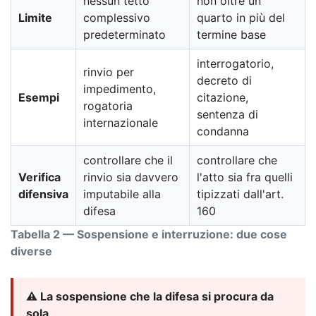
nessun tetto
non oltre un
Limite
complessivo
quarto in più del
predeterminato
termine base
interrogatorio,
rinvio per
decreto di
impedimento,
Esempi
citazione,
rogatoria
sentenza di
internazionale
condanna
controllare che il
controllare che
Verifica
rinvio sia davvero
l'atto sia fra quelli
difensiva
imputabile alla
tipizzati dall'art.
difesa
160
Tabella 2 — Sospensione e interruzione: due cose
diverse
⚠️ La sospensione che la difesa si procura da
sola