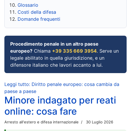
Glossario
Costi della difesa
Domande frequenti
Procedimento penale in un altro paese
europeo?
Chiama
+39 335 669 3954
. Serve un
legale abilitato in quella giurisdizione, e un
difensore italiano che lavori accanto a lui.
Leggi tutto: Diritto penale europeo: cosa cambia da
paese a paese
Minore indagato per reati
online: cosa fare
Arresto all'estero e difesa internazionale
30 Luglio 2026