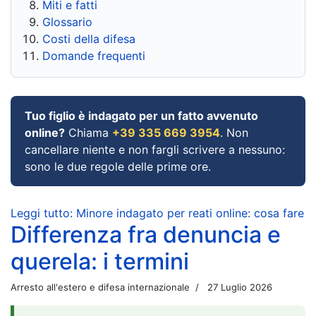
Miti e fatti
Glossario
Costi della difesa
Domande frequenti
Tuo figlio è indagato per un fatto avvenuto
online?
Chiama
+39 335 669 3954
. Non
cancellare niente e non fargli scrivere a nessuno:
sono le due regole delle prime ore.
Leggi tutto: Minore indagato per reati online: cosa fare
Differenza fra denuncia e
querela: i termini
Arresto all'estero e difesa internazionale
27 Luglio 2026