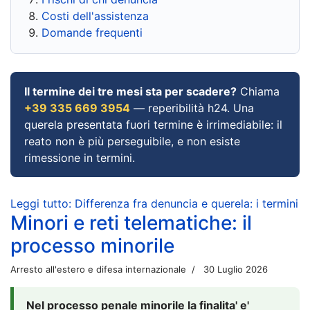
Costi dell'assistenza
Domande frequenti
Il termine dei tre mesi sta per scadere?
Chiama
+39 335 669 3954
— reperibilità h24. Una
querela presentata fuori termine è irrimediabile: il
reato non è più perseguibile, e non esiste
rimessione in termini.
Leggi tutto: Differenza fra denuncia e querela: i termini
Minori e reti telematiche: il
processo minorile
Arresto all'estero e difesa internazionale
30 Luglio 2026
Nel processo penale minorile la finalita' e'