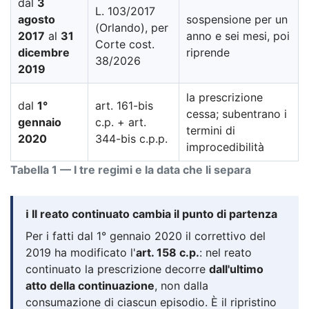
dal
3
L. 103/2017
agosto
sospensione per un
(Orlando), per
2017
al
31
anno e sei mesi, poi
Corte cost.
dicembre
riprende
38/2026
2019
la prescrizione
dal
1°
art. 161-bis
cessa; subentrano i
gennaio
c.p. + art.
termini di
2020
344-bis c.p.p.
improcedibilità
Tabella 1 — I tre regimi e la data che li separa
ℹ️ Il reato continuato cambia il punto di partenza
Per i fatti dal 1° gennaio 2020 il correttivo del
2019 ha modificato l'
art. 158 c.p.
: nel reato
continuato la prescrizione decorre
dall'ultimo
atto della continuazione
, non dalla
consumazione di ciascun episodio. È il ripristino