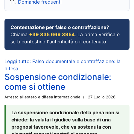
Domande frequenti
Contestazione per falso o contraffazione?
Chiama
+39 335 669 3954
. La prima verifica è
se ti contestino l'autenticità o il contenuto.
Leggi tutto: Falso documentale e contraffazione: la
difesa
Sospensione condizionale:
come si ottiene
Arresto all'estero e difesa internazionale
27 Luglio 2026
La sospensione condizionale della pena non si
chiede: la valuta il giudice sulla base di una
prognosi favorevole, che va sostenuta con
elementi concreti portati al processo.