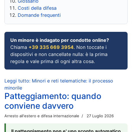
Glossario
Costi della difesa
Domande frequenti
Un minore è indagato per condotte online?
Chiama
+39 335 669 3954
. Non toccate i
dispositivi e non cancellate nulla: è la prima
regola e vale prima di ogni altra cosa.
Leggi tutto: Minori e reti telematiche: il processo
minorile
Patteggiamento: quando
conviene davvero
Arresto all'estero e difesa internazionale
27 Luglio 2026
Il patteggiamento non e' uno sconto automatico