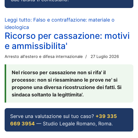
Leggi tutto: Falso e contraffazione: materiale o
ideologica
Ricorso per cassazione: motivi
e ammissibilita'
Arresto all'estero e difesa internazionale
27 Luglio 2026
Nel ricorso per cassazione non si rifa' il
processo: non si riesaminano le prove ne' si
propone una diversa ricostruzione dei fatti. Si
sindaca soltanto la legittimita'.
Serve una valutazione sul tuo caso?
+39 335
669 3954
— Studio Legale Romano, Roma.