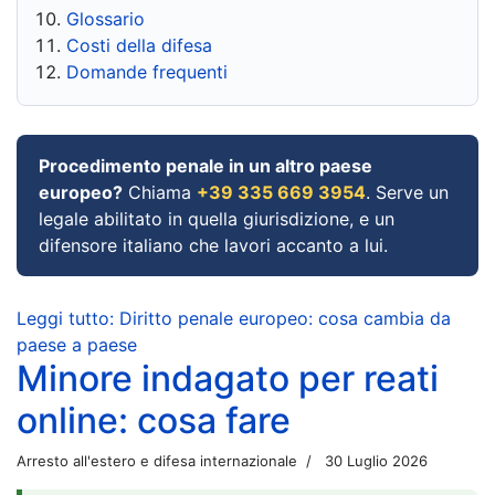
Glossario
Costi della difesa
Domande frequenti
Procedimento penale in un altro paese
europeo?
Chiama
+39 335 669 3954
. Serve un
legale abilitato in quella giurisdizione, e un
difensore italiano che lavori accanto a lui.
Leggi tutto: Diritto penale europeo: cosa cambia da
paese a paese
Minore indagato per reati
online: cosa fare
Arresto all'estero e difesa internazionale
30 Luglio 2026