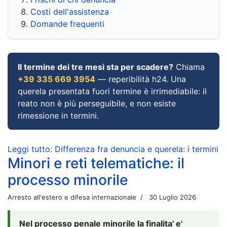
Costi dell'assistenza
Domande frequenti
Il termine dei tre mesi sta per scadere?
Chiama
+39 335 669 3954
— reperibilità h24. Una
querela presentata fuori termine è irrimediabile: il
reato non è più perseguibile, e non esiste
rimessione in termini.
Leggi tutto: Differenza fra denuncia e querela: i termini
Minori e reti telematiche: il
processo minorile
Arresto all'estero e difesa internazionale
30 Luglio 2026
Nel processo penale minorile la finalita' e'