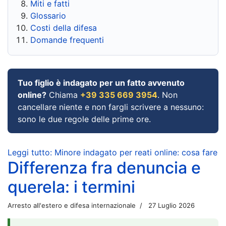
Miti e fatti
Glossario
Costi della difesa
Domande frequenti
Tuo figlio è indagato per un fatto avvenuto
online?
Chiama
+39 335 669 3954
. Non
cancellare niente e non fargli scrivere a nessuno:
sono le due regole delle prime ore.
Leggi tutto: Minore indagato per reati online: cosa fare
Differenza fra denuncia e
querela: i termini
Arresto all'estero e difesa internazionale
27 Luglio 2026