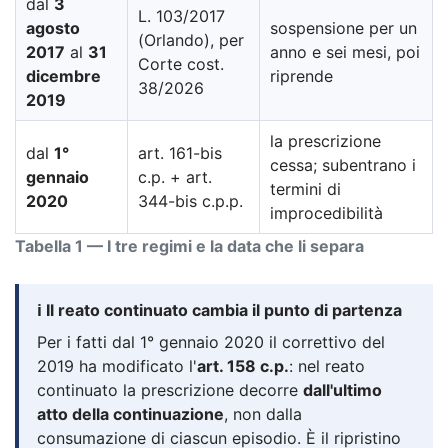
dal
3
L. 103/2017
agosto
sospensione per un
(Orlando), per
2017
al
31
anno e sei mesi, poi
Corte cost.
dicembre
riprende
38/2026
2019
la prescrizione
dal
1°
art. 161-bis
cessa; subentrano i
gennaio
c.p. + art.
termini di
2020
344-bis c.p.p.
improcedibilità
Tabella 1 — I tre regimi e la data che li separa
ℹ️ Il reato continuato cambia il punto di partenza
Per i fatti dal 1° gennaio 2020 il correttivo del
2019 ha modificato l'
art. 158 c.p.
: nel reato
continuato la prescrizione decorre
dall'ultimo
atto della continuazione
, non dalla
consumazione di ciascun episodio. È il ripristino