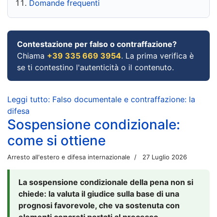
Domande frequenti
Contestazione per falso o contraffazione?
Chiama
+39 335 669 3954
. La prima verifica è
se ti contestino l'autenticità o il contenuto.
Leggi tutto: Falso documentale e contraffazione: la
difesa
Sospensione condizionale:
come si ottiene
Arresto all'estero e difesa internazionale
27 Luglio 2026
La sospensione condizionale della pena non si
chiede: la valuta il giudice sulla base di una
prognosi favorevole, che va sostenuta con
elementi concreti portati al processo.