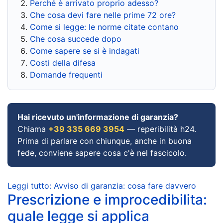
Perché è arrivato proprio adesso?
Che cosa devi fare nelle prime 72 ore?
Come si legge: le norme citate contano
Che cosa succede dopo
Come sapere se si è indagati
Costi della difesa
Domande frequenti
Hai ricevuto un'informazione di garanzia?
Chiama
+39 335 669 3954
— reperibilità h24.
Prima di parlare con chiunque, anche in buona
fede, conviene sapere cosa c'è nel fascicolo.
Leggi tutto: Avviso di garanzia: cosa fare davvero
Prescrizione e improcedibilita:
quale legge si applica