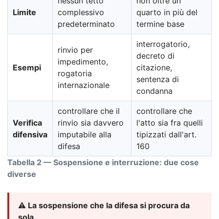
nessun tetto
non oltre un
Limite
complessivo
quarto in più del
predeterminato
termine base
interrogatorio,
rinvio per
decreto di
impedimento,
Esempi
citazione,
rogatoria
sentenza di
internazionale
condanna
controllare che il
controllare che
Verifica
rinvio sia davvero
l'atto sia fra quelli
difensiva
imputabile alla
tipizzati dall'art.
difesa
160
Tabella 2 — Sospensione e interruzione: due cose
diverse
⚠️ La sospensione che la difesa si procura da
sola