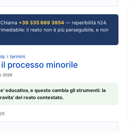
Chiama
+39 335 669 3954
— reperibilità h24.
imediabile: il reato non è più perseguibile, e non
a: i termini
 il processo minorile
io 2026
 e' educativa, e questo cambia gli strumenti: la
ravita' del reato contestato.
026