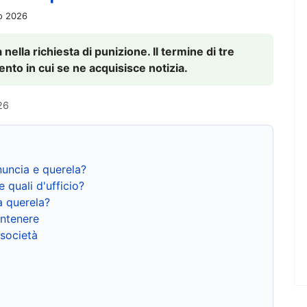
io 2026
nella richiesta di punizione. Il termine di tre
to in cui se ne acquisisce notizia.
26
nuncia e querela?
e quali d'ufficio?
a querela?
ntenere
 società