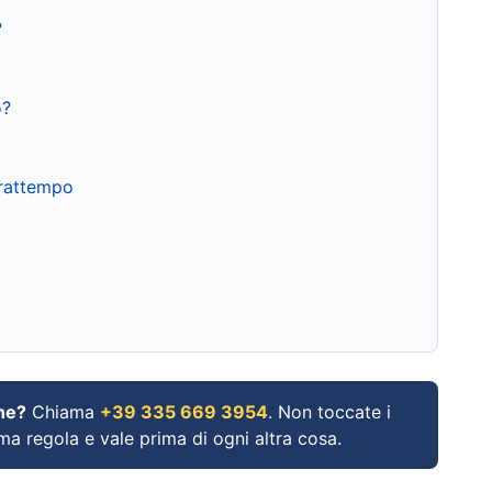
?
o?
frattempo
ne?
Chiama
+39 335 669 3954
. Non toccate i
ima regola e vale prima di ogni altra cosa.