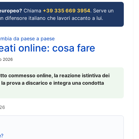
 europeo?
Chiama
+39 335 669 3954
. Serve un
un difensore italiano che lavori accanto a lui.
cambia da paese a paese
ati online: cosa fare
io 2026
to commesso online, la reazione istintiva dei
 la prova a discarico e integra una condotta
026
e?