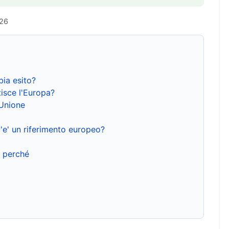
026
bia esito?
isce l'Europa?
'Unione
'e' un riferimento europeo?
e perché