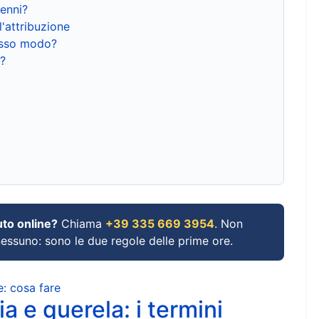
renni?
l'attribuzione
tesso modo?
?
uto online?
Chiama
+39 335 669 3954
. Non
 nessuno: sono le due regole delle prime ore.
e: cosa fare
a e querela: i termini