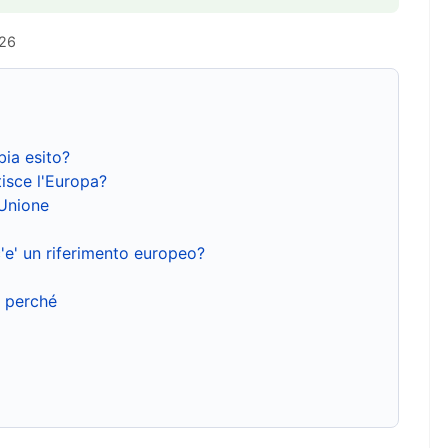
026
bia esito?
isce l'Europa?
'Unione
'e' un riferimento europeo?
e perché