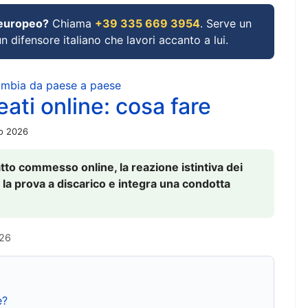
 europeo?
Chiama
+39 335 669 3954
. Serve un
un difensore italiano che lavori accanto a lui.
cambia da paese a paese
ati online: cosa fare
io 2026
to commesso online, la reazione istintiva dei
 la prova a discarico e integra una condotta
026
e?