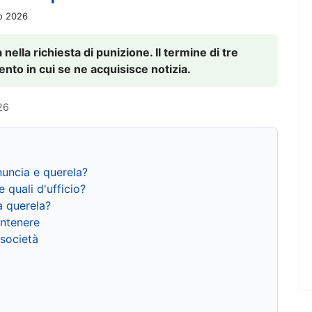
io 2026
nella richiesta di punizione. Il termine di tre
to in cui se ne acquisisce notizia.
26
nuncia e querela?
e quali d'ufficio?
a querela?
ntenere
 società