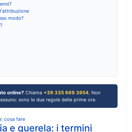
renni?
l'attribuzione
tesso modo?
?
uto online?
Chiama
+39 335 669 3954
. Non
 nessuno: sono le due regole delle prime ore.
e: cosa fare
a e querela: i termini