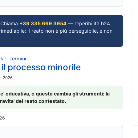
Chiama
+39 335 669 3954
— reperibilità h24.
imediabile: il reato non è più perseguibile, e non
a: i termini
 il processo minorile
io 2026
 e' educativa, e questo cambia gli strumenti: la
ravita' del reato contestato.
026