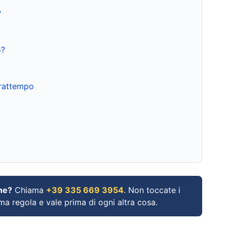
?
o?
frattempo
ne?
Chiama
+39 335 669 3954
. Non toccate i
ima regola e vale prima di ogni altra cosa.