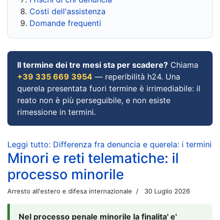
Costi dell'assistenza
Domande frequenti
Il termine dei tre mesi sta per scadere?
Chiama
+39 335 669 3954
— reperibilità h24. Una
querela presentata fuori termine è irrimediabile: il
reato non è più perseguibile, e non esiste
rimessione in termini.
Leggi tutto: Differenza fra denuncia e querela: i termini
Minori e reti telematiche: il
processo minorile
Arresto all'estero e difesa internazionale
30 Luglio 2026
Nel processo penale minorile la finalita' e'