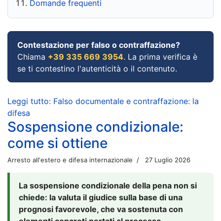
Domande frequenti
Contestazione per falso o contraffazione?
Chiama
+39 335 669 3954
. La prima verifica è
se ti contestino l'autenticità o il contenuto.
Leggi tutto: Falso documentale e contraffazione: la
difesa
Sospensione condizionale:
come si ottiene
Arresto all'estero e difesa internazionale
27 Luglio 2026
La sospensione condizionale della pena non si
chiede: la valuta il giudice sulla base di una
prognosi favorevole, che va sostenuta con
elementi concreti portati al processo.