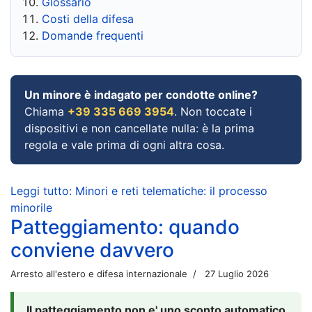
Glossario
Costi della difesa
Domande frequenti
Un minore è indagato per condotte online?
Chiama
+39 335 669 3954
. Non toccate i
dispositivi e non cancellate nulla: è la prima
regola e vale prima di ogni altra cosa.
Leggi tutto: Minori e reti telematiche: il processo
minorile
Patteggiamento: quando
conviene davvero
Arresto all'estero e difesa internazionale
27 Luglio 2026
Il patteggiamento non e' uno sconto automatico