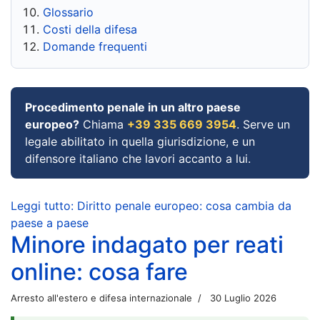
Glossario
Costi della difesa
Domande frequenti
Procedimento penale in un altro paese
europeo?
Chiama
+39 335 669 3954
. Serve un
legale abilitato in quella giurisdizione, e un
difensore italiano che lavori accanto a lui.
Leggi tutto: Diritto penale europeo: cosa cambia da
paese a paese
Minore indagato per reati
online: cosa fare
Arresto all'estero e difesa internazionale
30 Luglio 2026