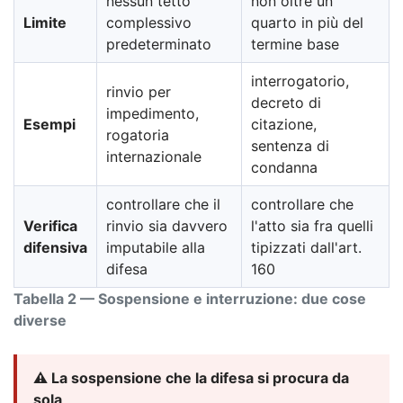
nessun tetto
non oltre un
Limite
complessivo
quarto in più del
predeterminato
termine base
interrogatorio,
rinvio per
decreto di
impedimento,
Esempi
citazione,
rogatoria
sentenza di
internazionale
condanna
controllare che il
controllare che
Verifica
rinvio sia davvero
l'atto sia fra quelli
difensiva
imputabile alla
tipizzati dall'art.
difesa
160
Tabella 2 — Sospensione e interruzione: due cose
diverse
⚠️ La sospensione che la difesa si procura da
sola