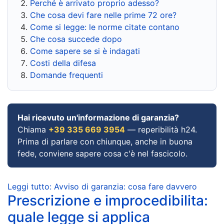
Perché è arrivato proprio adesso?
Che cosa devi fare nelle prime 72 ore?
Come si legge: le norme citate contano
Che cosa succede dopo
Come sapere se si è indagati
Costi della difesa
Domande frequenti
Hai ricevuto un'informazione di garanzia?
Chiama
+39 335 669 3954
— reperibilità h24.
Prima di parlare con chiunque, anche in buona
fede, conviene sapere cosa c'è nel fascicolo.
Leggi tutto: Avviso di garanzia: cosa fare davvero
Prescrizione e improcedibilita:
quale legge si applica