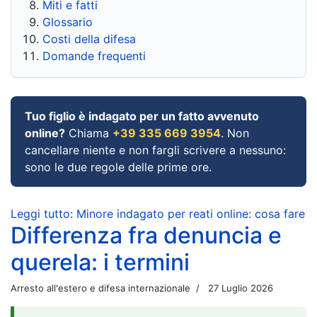
Miti e fatti
Glossario
Costi della difesa
Domande frequenti
Tuo figlio è indagato per un fatto avvenuto
online?
Chiama
+39 335 669 3954
. Non
cancellare niente e non fargli scrivere a nessuno:
sono le due regole delle prime ore.
Leggi tutto: Minore indagato per reati online: cosa fare
Differenza fra denuncia e
querela: i termini
Arresto all'estero e difesa internazionale
27 Luglio 2026