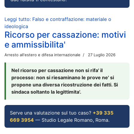
Leggi tutto: Falso e contraffazione: materiale o
ideologica
Ricorso per cassazione: motivi
e ammissibilita'
Arresto all'estero e difesa internazionale
27 Luglio 2026
Nel ricorso per cassazione non si rifa' il
processo: non si riesaminano le prove ne' si
propone una diversa ricostruzione dei fatti. Si
sindaca soltanto la legittimita'.
Serve una valutazione sul tuo caso?
+39 335
669 3954
— Studio Legale Romano, Roma.