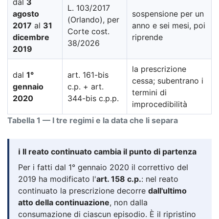
dal
3
L. 103/2017
agosto
sospensione per un
(Orlando), per
2017
al
31
anno e sei mesi, poi
Corte cost.
dicembre
riprende
38/2026
2019
la prescrizione
dal
1°
art. 161-bis
cessa; subentrano i
gennaio
c.p. + art.
termini di
2020
344-bis c.p.p.
improcedibilità
Tabella 1 — I tre regimi e la data che li separa
ℹ️ Il reato continuato cambia il punto di partenza
Per i fatti dal 1° gennaio 2020 il correttivo del
2019 ha modificato l'
art. 158 c.p.
: nel reato
continuato la prescrizione decorre
dall'ultimo
atto della continuazione
, non dalla
consumazione di ciascun episodio. È il ripristino