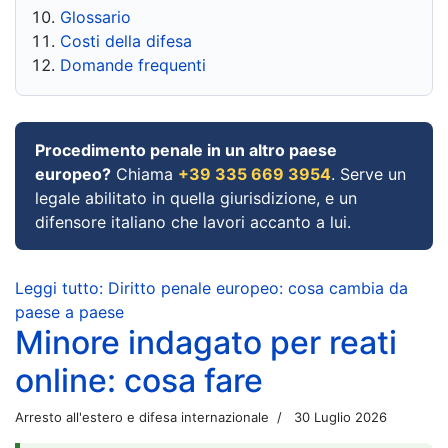
Glossario
Costi della difesa
Domande frequenti
Procedimento penale in un altro paese
europeo?
Chiama
+39 335 669 3954
. Serve un
legale abilitato in quella giurisdizione, e un
difensore italiano che lavori accanto a lui.
Leggi tutto: Diritto penale europeo: cosa cambia da
paese a paese
Minore indagato per reati
online: cosa fare
Arresto all'estero e difesa internazionale
30 Luglio 2026