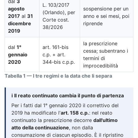
dal
3
L. 103/2017
agosto
sospensione per un
(Orlando), per
2017
al
31
anno e sei mesi, poi
Corte cost.
dicembre
riprende
38/2026
2019
la prescrizione
dal
1°
art. 161-bis
cessa; subentrano i
gennaio
c.p. + art.
termini di
2020
344-bis c.p.p.
improcedibilità
Tabella 1 — I tre regimi e la data che li separa
ℹ️ Il reato continuato cambia il punto di partenza
Per i fatti dal 1° gennaio 2020 il correttivo del
2019 ha modificato l'
art. 158 c.p.
: nel reato
continuato la prescrizione decorre
dall'ultimo
atto della continuazione
, non dalla
consumazione di ciascun episodio. È il ripristino