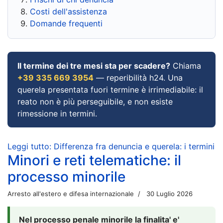
Costi dell'assistenza
Domande frequenti
Il termine dei tre mesi sta per scadere?
Chiama
+39 335 669 3954
— reperibilità h24. Una
querela presentata fuori termine è irrimediabile: il
reato non è più perseguibile, e non esiste
rimessione in termini.
Leggi tutto: Differenza fra denuncia e querela: i termini
Minori e reti telematiche: il
processo minorile
Arresto all'estero e difesa internazionale
30 Luglio 2026
Nel processo penale minorile la finalita' e'