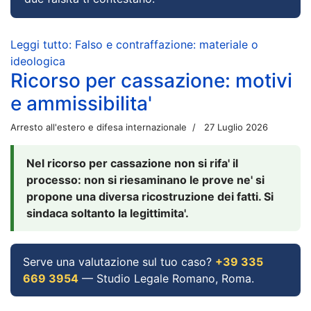
Leggi tutto: Falso e contraffazione: materiale o
ideologica
Ricorso per cassazione: motivi
e ammissibilita'
Arresto all'estero e difesa internazionale
27 Luglio 2026
Nel ricorso per cassazione non si rifa' il
processo: non si riesaminano le prove ne' si
propone una diversa ricostruzione dei fatti. Si
sindaca soltanto la legittimita'.
Serve una valutazione sul tuo caso?
+39 335
669 3954
— Studio Legale Romano, Roma.