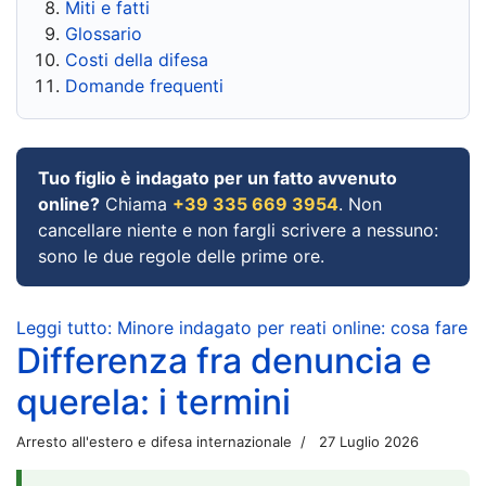
Miti e fatti
Glossario
Costi della difesa
Domande frequenti
Tuo figlio è indagato per un fatto avvenuto
online?
Chiama
+39 335 669 3954
. Non
cancellare niente e non fargli scrivere a nessuno:
sono le due regole delle prime ore.
Leggi tutto: Minore indagato per reati online: cosa fare
Differenza fra denuncia e
querela: i termini
Arresto all'estero e difesa internazionale
27 Luglio 2026