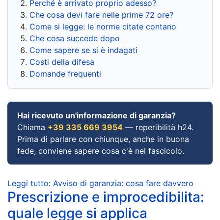
Perché è arrivato proprio adesso?
Che cosa devi fare nelle prime 72 ore?
Come si legge: le norme citate contano
Che cosa succede dopo
Come sapere se si è indagati
Costi della difesa
Domande frequenti
Hai ricevuto un'informazione di garanzia?
Chiama
+39 335 669 3954
— reperibilità h24.
Prima di parlare con chiunque, anche in buona
fede, conviene sapere cosa c'è nel fascicolo.
Leggi tutto: Avviso di garanzia: cosa fare davvero
Prescrizione e improcedibilita:
quale legge si applica