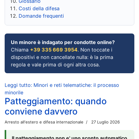
Glossario
Costi della difesa
Domande frequenti
Un minore è indagato per condotte online?
Chiama
+39 335 669 3954
. Non toccate i
dispositivi e non cancellate nulla: è la prima
regola e vale prima di ogni altra cosa.
Leggi tutto: Minori e reti telematiche: il processo
minorile
Patteggiamento: quando
conviene davvero
Arresto all'estero e difesa internazionale
27 Luglio 2026
Il patteggiamento non e' uno sconto automatico