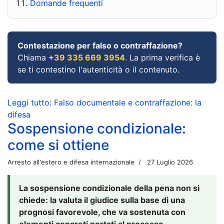
Domande frequenti
Contestazione per falso o contraffazione?
Chiama
+39 335 669 3954
. La prima verifica è
se ti contestino l'autenticità o il contenuto.
Leggi tutto: Falso documentale e contraffazione: la
difesa
Sospensione condizionale:
come si ottiene
Arresto all'estero e difesa internazionale
27 Luglio 2026
La sospensione condizionale della pena non si
chiede: la valuta il giudice sulla base di una
prognosi favorevole, che va sostenuta con
elementi concreti portati al processo.