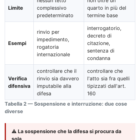
nessun tetto
non oltre un
Limite
complessivo
quarto in più del
predeterminato
termine base
interrogatorio,
rinvio per
decreto di
impedimento,
Esempi
citazione,
rogatoria
sentenza di
internazionale
condanna
controllare che il
controllare che
Verifica
rinvio sia davvero
l'atto sia fra quelli
difensiva
imputabile alla
tipizzati dall'art.
difesa
160
Tabella 2 — Sospensione e interruzione: due cose
diverse
⚠️ La sospensione che la difesa si procura da
sola