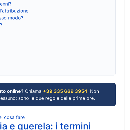
renni?
l'attribuzione
tesso modo?
?
uto online?
Chiama
+39 335 669 3954
. Non
 nessuno: sono le due regole delle prime ore.
e: cosa fare
a e querela: i termini