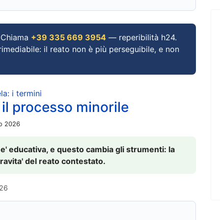
Chiama
+39 335 669 3954
— reperibilità h24.
imediabile: il reato non è più perseguibile, e non
a: i termini
 il processo minorile
io 2026
 e' educativa, e questo cambia gli strumenti: la
ravita' del reato contestato.
026