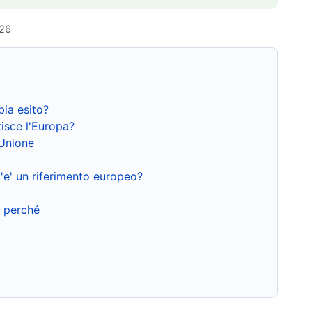
026
bia esito?
isce l'Europa?
'Unione
'e' un riferimento europeo?
e perché