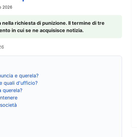
io 2026
nella richiesta di punizione. Il termine di tre
to in cui se ne acquisisce notizia.
26
nuncia e querela?
e quali d'ufficio?
a querela?
ntenere
 società