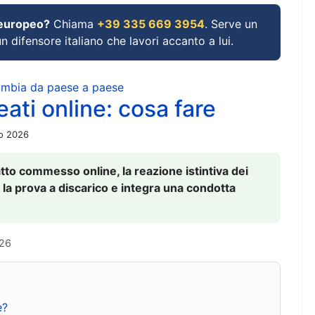
 europeo?
Chiama
+39 335 669 3954
. Serve un
un difensore italiano che lavori accanto a lui.
cambia da paese a paese
ati online: cosa fare
io 2026
to commesso online, la reazione istintiva dei
 la prova a discarico e integra una condotta
026
e?