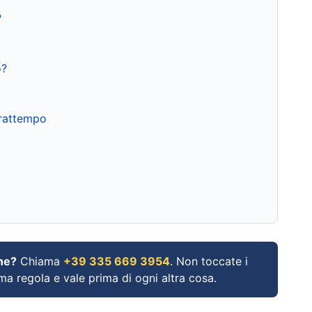
?
o?
frattempo
ne?
Chiama
+39 335 669 3954
. Non toccate i
ima regola e vale prima di ogni altra cosa.