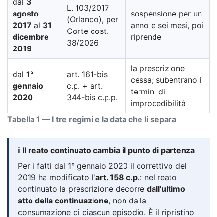
dal
3
L. 103/2017
agosto
sospensione per un
(Orlando), per
2017
al
31
anno e sei mesi, poi
Corte cost.
dicembre
riprende
38/2026
2019
la prescrizione
dal
1°
art. 161-bis
cessa; subentrano i
gennaio
c.p. + art.
termini di
2020
344-bis c.p.p.
improcedibilità
Tabella 1 — I tre regimi e la data che li separa
ℹ️ Il reato continuato cambia il punto di partenza
Per i fatti dal 1° gennaio 2020 il correttivo del
2019 ha modificato l'
art. 158 c.p.
: nel reato
continuato la prescrizione decorre
dall'ultimo
atto della continuazione
, non dalla
consumazione di ciascun episodio. È il ripristino