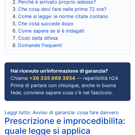
Perché è arrivato proprio adesso?
Che cosa devi fare nelle prime 72 ore?
Come si legge: le norme citate contano
Che cosa succede dopo
Come sapere se si è indagati
Costi della difesa
Domande frequenti
Hai ricevuto un'informazione di garanzia?
Chiama
+39 335 669 3954
— reperibilità h24.
Prima di parlare con chiunque, anche in buona
fede, conviene sapere cosa c'è nel fascicolo.
Leggi tutto: Avviso di garanzia: cosa fare davvero
Prescrizione e improcedibilita:
quale legge si applica