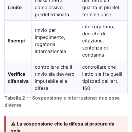
nessun tetto
non oltre un
Limite
complessivo
quarto in più del
predeterminato
termine base
interrogatorio,
rinvio per
decreto di
impedimento,
Esempi
citazione,
rogatoria
sentenza di
internazionale
condanna
controllare che il
controllare che
Verifica
rinvio sia davvero
l'atto sia fra quelli
difensiva
imputabile alla
tipizzati dall'art.
difesa
160
Tabella 2 — Sospensione e interruzione: due cose
diverse
⚠️ La sospensione che la difesa si procura da
sola