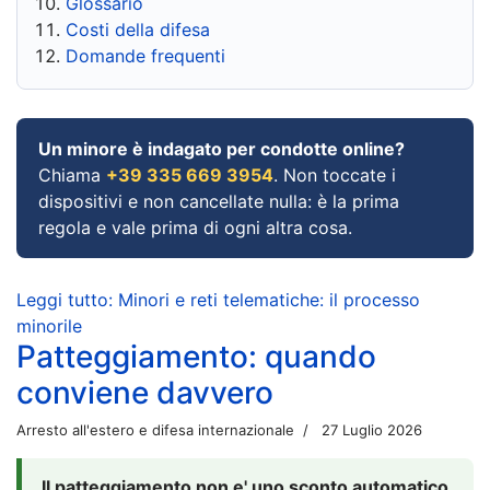
Glossario
Costi della difesa
Domande frequenti
Un minore è indagato per condotte online?
Chiama
+39 335 669 3954
. Non toccate i
dispositivi e non cancellate nulla: è la prima
regola e vale prima di ogni altra cosa.
Leggi tutto: Minori e reti telematiche: il processo
minorile
Patteggiamento: quando
conviene davvero
Arresto all'estero e difesa internazionale
27 Luglio 2026
Il patteggiamento non e' uno sconto automatico