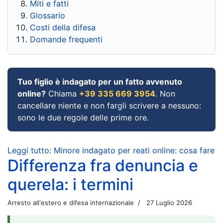
Miti e fatti
Glossario
Costi della difesa
Domande frequenti
Tuo figlio è indagato per un fatto avvenuto
online?
Chiama
+39 335 669 3954
. Non
cancellare niente e non fargli scrivere a nessuno:
sono le due regole delle prime ore.
Leggi tutto: Minore indagato per reati online: cosa fare
Differenza fra denuncia e
querela: i termini
Arresto all'estero e difesa internazionale
27 Luglio 2026