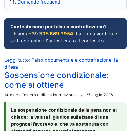
Domande frequenti
Contestazione per falso o contraffazione?
Chiama
+39 335 669 3954
. La prima verifica è
se ti contestino l'autenticità o il contenuto.
Leggi tutto: Falso documentale e contraffazione: la
difesa
Sospensione condizionale:
come si ottiene
Arresto all'estero e difesa internazionale
27 Luglio 2026
La sospensione condizionale della pena non si
chiede: la valuta il giudice sulla base di una
prognosi favorevole, che va sostenuta con
elementi concreti portati al processo.