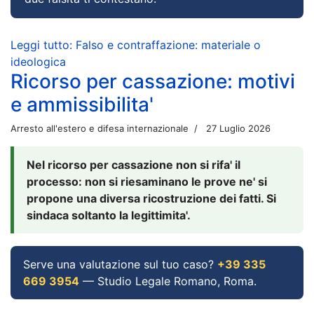
Leggi tutto: Falso e contraffazione: materiale o
ideologica
Ricorso per cassazione: motivi
e ammissibilita'
Arresto all'estero e difesa internazionale
27 Luglio 2026
Nel ricorso per cassazione non si rifa' il
processo: non si riesaminano le prove ne' si
propone una diversa ricostruzione dei fatti. Si
sindaca soltanto la legittimita'.
Serve una valutazione sul tuo caso?
+39 335
669 3954
— Studio Legale Romano, Roma.