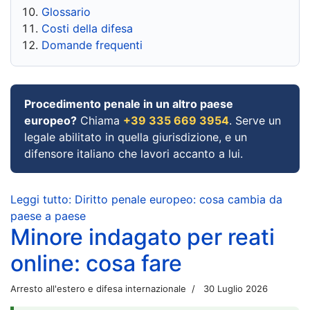
Glossario
Costi della difesa
Domande frequenti
Procedimento penale in un altro paese
europeo?
Chiama
+39 335 669 3954
. Serve un
legale abilitato in quella giurisdizione, e un
difensore italiano che lavori accanto a lui.
Leggi tutto: Diritto penale europeo: cosa cambia da
paese a paese
Minore indagato per reati
online: cosa fare
Arresto all'estero e difesa internazionale
30 Luglio 2026