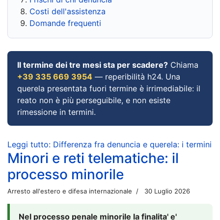
Costi dell'assistenza
Domande frequenti
Il termine dei tre mesi sta per scadere?
Chiama
+39 335 669 3954
— reperibilità h24. Una
querela presentata fuori termine è irrimediabile: il
reato non è più perseguibile, e non esiste
rimessione in termini.
Leggi tutto: Differenza fra denuncia e querela: i termini
Minori e reti telematiche: il
processo minorile
Arresto all'estero e difesa internazionale
30 Luglio 2026
Nel processo penale minorile la finalita' e'