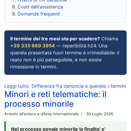
Costi dell'assistenza
Domande frequenti
Il termine dei tre mesi sta per scadere?
Chiama
+39 335 669 3954
— reperibilità h24. Una
querela presentata fuori termine è irrimediabile: il
reato non è più perseguibile, e non esiste
rimessione in termini.
Leggi tutto: Differenza fra denuncia e querela: i termini
Minori e reti telematiche: il
processo minorile
Arresto all'estero e difesa internazionale
30 Luglio 2026
Nel processo penale minorile la finalita' e'