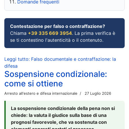
Domande frequenti
Contestazione per falso o contraffazione?
Chiama
+39 335 669 3954
. La prima verifica è
se ti contestino l'autenticità o il contenuto.
Leggi tutto: Falso documentale e contraffazione: la
difesa
Sospensione condizionale:
come si ottiene
Arresto all'estero e difesa internazionale
27 Luglio 2026
La sospensione condizionale della pena non si
chiede: la valuta il giudice sulla base di una
prognosi favorevole, che va sostenuta con
elementi concreti portati al processo.