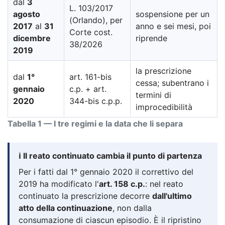
dal
3
L. 103/2017
agosto
sospensione per un
(Orlando), per
2017
al
31
anno e sei mesi, poi
Corte cost.
dicembre
riprende
38/2026
2019
la prescrizione
dal
1°
art. 161-bis
cessa; subentrano i
gennaio
c.p. + art.
termini di
2020
344-bis c.p.p.
improcedibilità
Tabella 1 — I tre regimi e la data che li separa
ℹ️ Il reato continuato cambia il punto di partenza
Per i fatti dal 1° gennaio 2020 il correttivo del
2019 ha modificato l'
art. 158 c.p.
: nel reato
continuato la prescrizione decorre
dall'ultimo
atto della continuazione
, non dalla
consumazione di ciascun episodio. È il ripristino