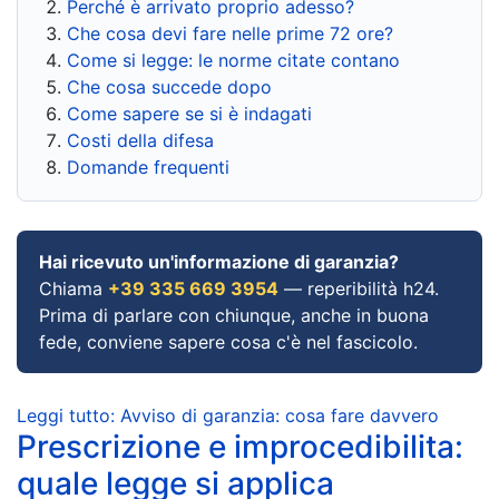
Perché è arrivato proprio adesso?
Che cosa devi fare nelle prime 72 ore?
Come si legge: le norme citate contano
Che cosa succede dopo
Come sapere se si è indagati
Costi della difesa
Domande frequenti
Hai ricevuto un'informazione di garanzia?
Chiama
+39 335 669 3954
— reperibilità h24.
Prima di parlare con chiunque, anche in buona
fede, conviene sapere cosa c'è nel fascicolo.
Leggi tutto: Avviso di garanzia: cosa fare davvero
Prescrizione e improcedibilita:
quale legge si applica