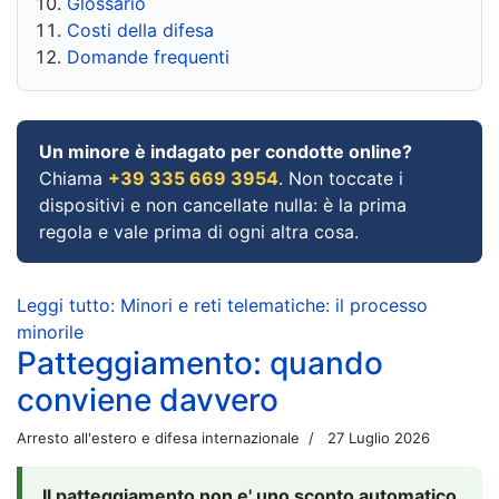
Glossario
Costi della difesa
Domande frequenti
Un minore è indagato per condotte online?
Chiama
+39 335 669 3954
. Non toccate i
dispositivi e non cancellate nulla: è la prima
regola e vale prima di ogni altra cosa.
Leggi tutto: Minori e reti telematiche: il processo
minorile
Patteggiamento: quando
conviene davvero
Arresto all'estero e difesa internazionale
27 Luglio 2026
Il patteggiamento non e' uno sconto automatico