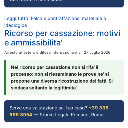
Leggi tutto: Falso e contraffazione: materiale o
ideologica
Ricorso per cassazione: motivi
e ammissibilita'
Arresto all'estero e difesa internazionale
27 Luglio 2026
Nel ricorso per cassazione non si rifa' il
processo: non si riesaminano le prove ne' si
propone una diversa ricostruzione dei fatti. Si
sindaca soltanto la legittimita'.
Serve una valutazione sul tuo caso?
+39 335
669 3954
— Studio Legale Romano, Roma.