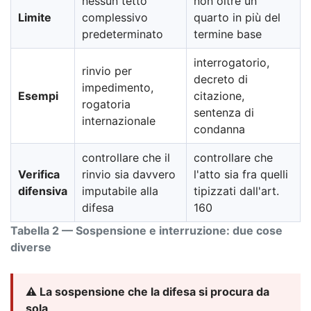
nessun tetto
non oltre un
Limite
complessivo
quarto in più del
predeterminato
termine base
interrogatorio,
rinvio per
decreto di
impedimento,
Esempi
citazione,
rogatoria
sentenza di
internazionale
condanna
controllare che il
controllare che
Verifica
rinvio sia davvero
l'atto sia fra quelli
difensiva
imputabile alla
tipizzati dall'art.
difesa
160
Tabella 2 — Sospensione e interruzione: due cose
diverse
⚠️ La sospensione che la difesa si procura da
sola