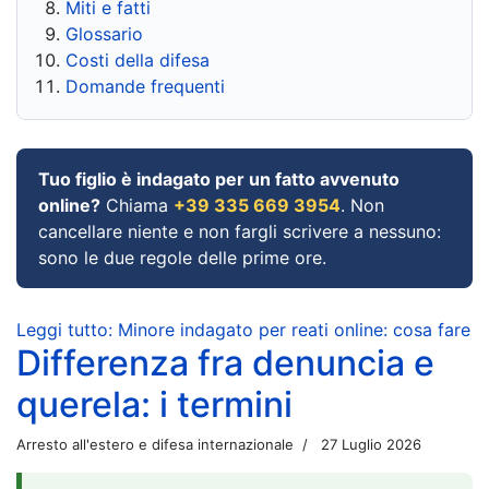
Miti e fatti
Glossario
Costi della difesa
Domande frequenti
Tuo figlio è indagato per un fatto avvenuto
online?
Chiama
+39 335 669 3954
. Non
cancellare niente e non fargli scrivere a nessuno:
sono le due regole delle prime ore.
Leggi tutto: Minore indagato per reati online: cosa fare
Differenza fra denuncia e
querela: i termini
Arresto all'estero e difesa internazionale
27 Luglio 2026