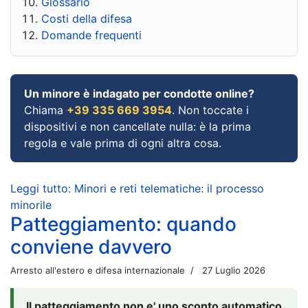
Glossario
Costi della difesa
Domande frequenti
Un minore è indagato per condotte online?
Chiama
+39 335 669 3954
. Non toccate i
dispositivi e non cancellate nulla: è la prima
regola e vale prima di ogni altra cosa.
Leggi tutto: Minori e reti telematiche: il processo
minorile
Patteggiamento: quando
conviene davvero
Arresto all'estero e difesa internazionale
27 Luglio 2026
Il patteggiamento non e' uno sconto automatico