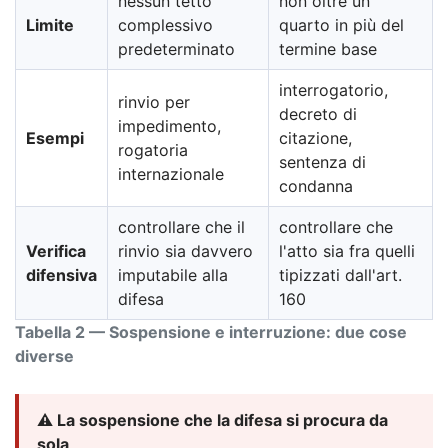
nessun tetto
non oltre un
Limite
complessivo
quarto in più del
predeterminato
termine base
interrogatorio,
rinvio per
decreto di
impedimento,
Esempi
citazione,
rogatoria
sentenza di
internazionale
condanna
controllare che il
controllare che
Verifica
rinvio sia davvero
l'atto sia fra quelli
difensiva
imputabile alla
tipizzati dall'art.
difesa
160
Tabella 2 — Sospensione e interruzione: due cose
diverse
⚠️ La sospensione che la difesa si procura da
sola