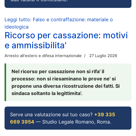
Leggi tutto: Falso e contraffazione: materiale o
ideologica
Ricorso per cassazione: motivi
e ammissibilita'
Arresto all'estero e difesa internazionale
27 Luglio 2026
Nel ricorso per cassazione non si rifa' il
processo: non si riesaminano le prove ne' si
propone una diversa ricostruzione dei fatti. Si
sindaca soltanto la legittimita'.
Serve una valutazione sul tuo caso?
+39 335
669 3954
— Studio Legale Romano, Roma.