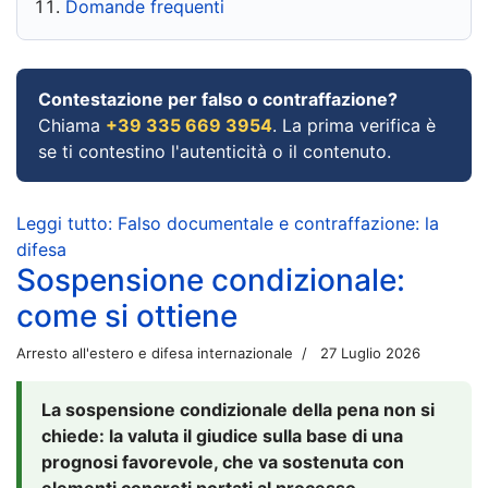
Domande frequenti
Contestazione per falso o contraffazione?
Chiama
+39 335 669 3954
. La prima verifica è
se ti contestino l'autenticità o il contenuto.
Leggi tutto: Falso documentale e contraffazione: la
difesa
Sospensione condizionale:
come si ottiene
Arresto all'estero e difesa internazionale
27 Luglio 2026
La sospensione condizionale della pena non si
chiede: la valuta il giudice sulla base di una
prognosi favorevole, che va sostenuta con
elementi concreti portati al processo.