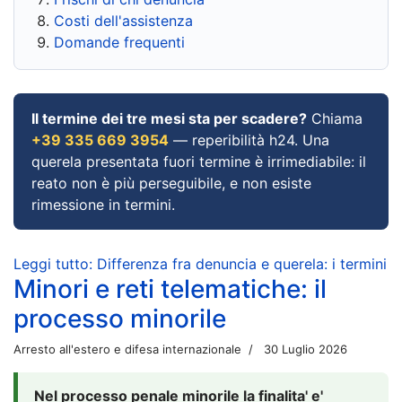
Costi dell'assistenza
Domande frequenti
Il termine dei tre mesi sta per scadere?
Chiama
+39 335 669 3954
— reperibilità h24. Una
querela presentata fuori termine è irrimediabile: il
reato non è più perseguibile, e non esiste
rimessione in termini.
Leggi tutto: Differenza fra denuncia e querela: i termini
Minori e reti telematiche: il
processo minorile
Arresto all'estero e difesa internazionale
30 Luglio 2026
Nel processo penale minorile la finalita' e'