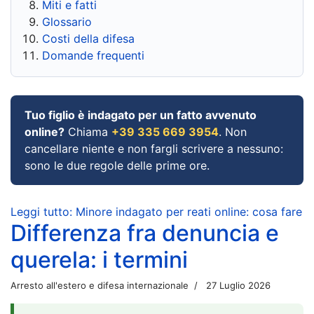
Miti e fatti
Glossario
Costi della difesa
Domande frequenti
Tuo figlio è indagato per un fatto avvenuto
online?
Chiama
+39 335 669 3954
. Non
cancellare niente e non fargli scrivere a nessuno:
sono le due regole delle prime ore.
Leggi tutto: Minore indagato per reati online: cosa fare
Differenza fra denuncia e
querela: i termini
Arresto all'estero e difesa internazionale
27 Luglio 2026