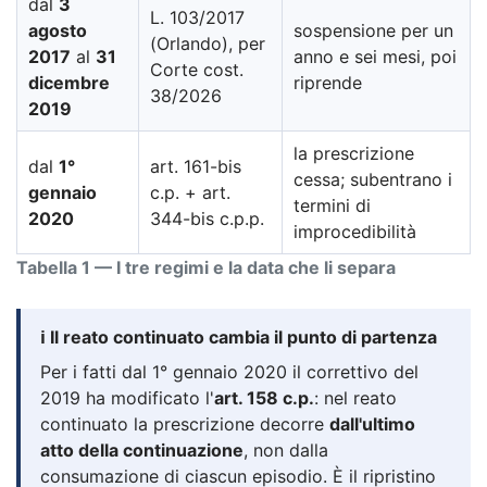
dal
3
L. 103/2017
agosto
sospensione per un
(Orlando), per
2017
al
31
anno e sei mesi, poi
Corte cost.
dicembre
riprende
38/2026
2019
la prescrizione
dal
1°
art. 161-bis
cessa; subentrano i
gennaio
c.p. + art.
termini di
2020
344-bis c.p.p.
improcedibilità
Tabella 1 — I tre regimi e la data che li separa
ℹ️ Il reato continuato cambia il punto di partenza
Per i fatti dal 1° gennaio 2020 il correttivo del
2019 ha modificato l'
art. 158 c.p.
: nel reato
continuato la prescrizione decorre
dall'ultimo
atto della continuazione
, non dalla
consumazione di ciascun episodio. È il ripristino