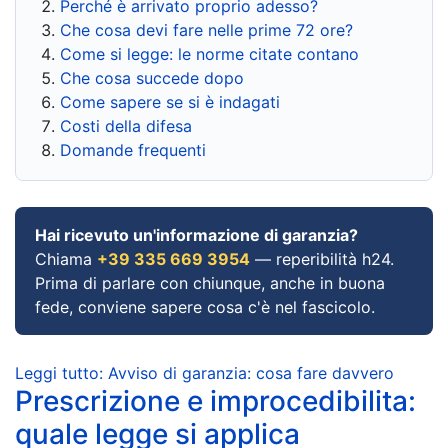
Perché è arrivato proprio adesso?
Che cosa devi fare nelle prime 72 ore?
Come si legge: le norme citate contano
Che cosa succede dopo
Come sapere se si è indagati
Costi della difesa
Domande frequenti
Hai ricevuto un'informazione di garanzia?
Chiama
+39 335 669 3954
— reperibilità h24.
Prima di parlare con chiunque, anche in buona
fede, conviene sapere cosa c'è nel fascicolo.
Leggi tutto: Avviso di garanzia: cosa fare davvero
Prescrizione e improcedibilita:
quale legge si applica