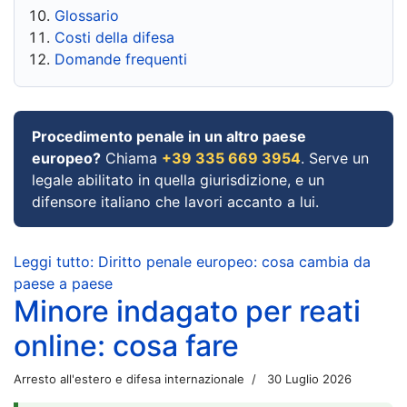
Glossario
Costi della difesa
Domande frequenti
Procedimento penale in un altro paese
europeo?
Chiama
+39 335 669 3954
. Serve un
legale abilitato in quella giurisdizione, e un
difensore italiano che lavori accanto a lui.
Leggi tutto: Diritto penale europeo: cosa cambia da
paese a paese
Minore indagato per reati
online: cosa fare
Arresto all'estero e difesa internazionale
30 Luglio 2026