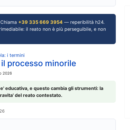
Chiama
+39 335 669 3954
— reperibilità h24.
imediabile: il reato non è più perseguibile, e non
a: i termini
 il processo minorile
io 2026
 e' educativa, e questo cambia gli strumenti: la
ravita' del reato contestato.
026