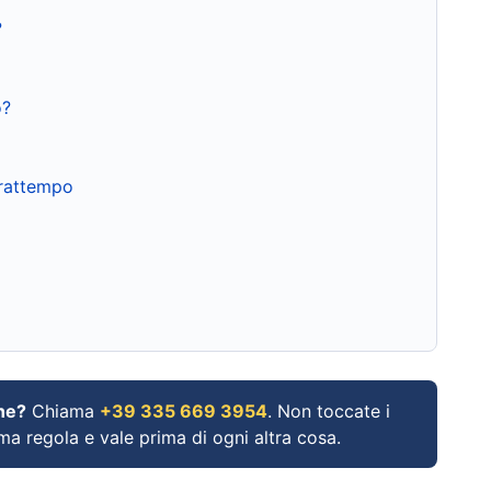
?
o?
frattempo
ne?
Chiama
+39 335 669 3954
. Non toccate i
ima regola e vale prima di ogni altra cosa.