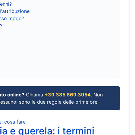
renni?
l'attribuzione
tesso modo?
?
uto online?
Chiama
+39 335 669 3954
. Non
 nessuno: sono le due regole delle prime ore.
e: cosa fare
a e querela: i termini