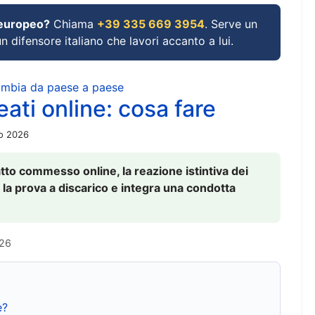
 europeo?
Chiama
+39 335 669 3954
. Serve un
un difensore italiano che lavori accanto a lui.
cambia da paese a paese
ati online: cosa fare
io 2026
to commesso online, la reazione istintiva dei
 la prova a discarico e integra una condotta
026
e?