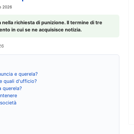
io 2026
nella richiesta di punizione. Il termine di tre
to in cui se ne acquisisce notizia.
26
nuncia e querela?
e quali d'ufficio?
a querela?
ntenere
 società