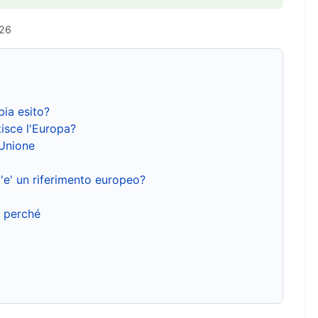
026
bia esito?
isce l'Europa?
'Unione
'e' un riferimento europeo?
e perché