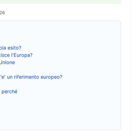
026
bia esito?
isce l'Europa?
'Unione
'e' un riferimento europeo?
e perché