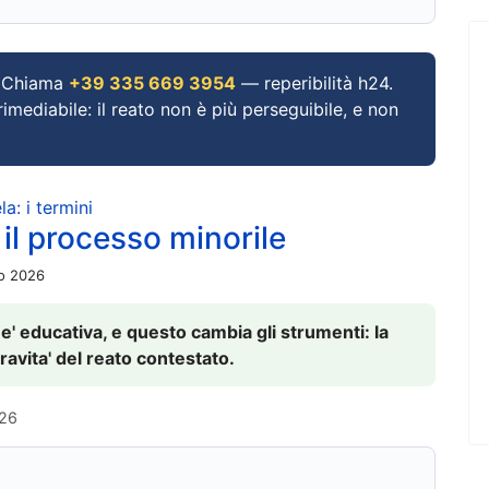
Chiama
+39 335 669 3954
— reperibilità h24.
imediabile: il reato non è più perseguibile, e non
a: i termini
 il processo minorile
io 2026
 e' educativa, e questo cambia gli strumenti: la
ravita' del reato contestato.
026