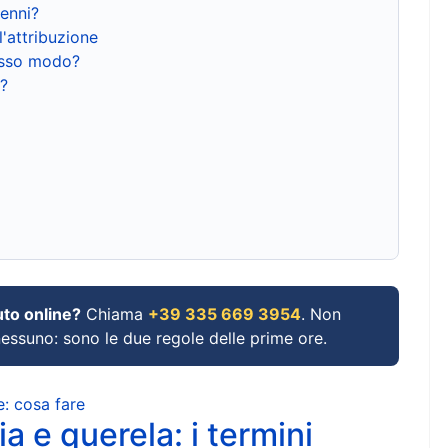
renni?
l'attribuzione
tesso modo?
?
uto online?
Chiama
+39 335 669 3954
. Non
 nessuno: sono le due regole delle prime ore.
e: cosa fare
a e querela: i termini