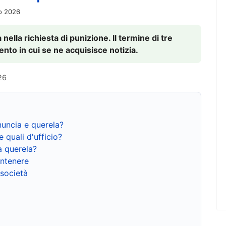
io 2026
nella richiesta di punizione. Il termine di tre
to in cui se ne acquisisce notizia.
26
nuncia e querela?
e quali d'ufficio?
a querela?
ntenere
 società