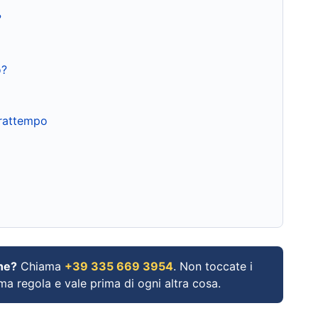
?
o?
frattempo
ne?
Chiama
+39 335 669 3954
. Non toccate i
ima regola e vale prima di ogni altra cosa.