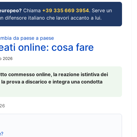
 europeo?
Chiama
+39 335 669 3954
. Serve un
un difensore italiano che lavori accanto a lui.
cambia da paese a paese
ati online: cosa fare
io 2026
to commesso online, la reazione istintiva dei
 la prova a discarico e integra una condotta
026
e?