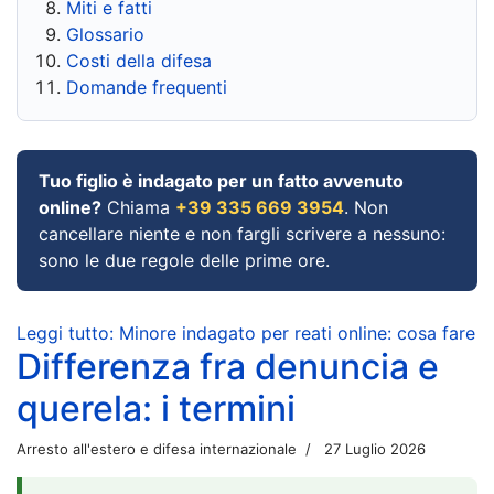
Miti e fatti
Glossario
Costi della difesa
Domande frequenti
Tuo figlio è indagato per un fatto avvenuto
online?
Chiama
+39 335 669 3954
. Non
cancellare niente e non fargli scrivere a nessuno:
sono le due regole delle prime ore.
Leggi tutto: Minore indagato per reati online: cosa fare
Differenza fra denuncia e
querela: i termini
Arresto all'estero e difesa internazionale
27 Luglio 2026