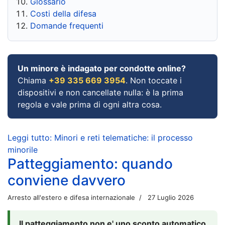
Glossario
Costi della difesa
Domande frequenti
Un minore è indagato per condotte online?
Chiama
+39 335 669 3954
. Non toccate i
dispositivi e non cancellate nulla: è la prima
regola e vale prima di ogni altra cosa.
Leggi tutto: Minori e reti telematiche: il processo
minorile
Patteggiamento: quando
conviene davvero
Arresto all'estero e difesa internazionale
27 Luglio 2026
Il patteggiamento non e' uno sconto automatico