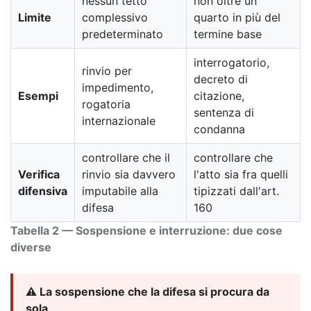
nessun tetto
non oltre un
Limite
complessivo
quarto in più del
predeterminato
termine base
interrogatorio,
rinvio per
decreto di
impedimento,
Esempi
citazione,
rogatoria
sentenza di
internazionale
condanna
controllare che il
controllare che
Verifica
rinvio sia davvero
l'atto sia fra quelli
difensiva
imputabile alla
tipizzati dall'art.
difesa
160
Tabella 2 — Sospensione e interruzione: due cose
diverse
⚠️ La sospensione che la difesa si procura da
sola