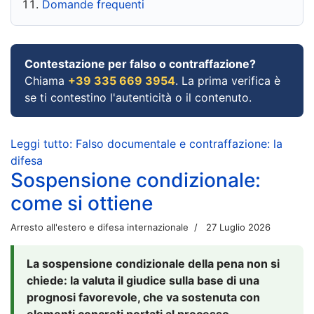
Domande frequenti
Contestazione per falso o contraffazione?
Chiama
+39 335 669 3954
. La prima verifica è
se ti contestino l'autenticità o il contenuto.
Leggi tutto: Falso documentale e contraffazione: la
difesa
Sospensione condizionale:
come si ottiene
Arresto all'estero e difesa internazionale
27 Luglio 2026
La sospensione condizionale della pena non si
chiede: la valuta il giudice sulla base di una
prognosi favorevole, che va sostenuta con
elementi concreti portati al processo.