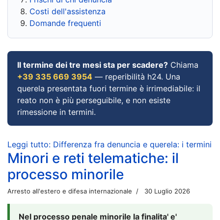
Costi dell'assistenza
Domande frequenti
Il termine dei tre mesi sta per scadere?
Chiama
+39 335 669 3954
— reperibilità h24. Una
querela presentata fuori termine è irrimediabile: il
reato non è più perseguibile, e non esiste
rimessione in termini.
Leggi tutto: Differenza fra denuncia e querela: i termini
Minori e reti telematiche: il
processo minorile
Arresto all'estero e difesa internazionale
30 Luglio 2026
Nel processo penale minorile la finalita' e'