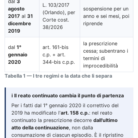
dal
3
L. 103/2017
agosto
sospensione per un
(Orlando), per
2017
al
31
anno e sei mesi, poi
Corte cost.
dicembre
riprende
38/2026
2019
la prescrizione
dal
1°
art. 161-bis
cessa; subentrano i
gennaio
c.p. + art.
termini di
2020
344-bis c.p.p.
improcedibilità
Tabella 1 — I tre regimi e la data che li separa
ℹ️ Il reato continuato cambia il punto di partenza
Per i fatti dal 1° gennaio 2020 il correttivo del
2019 ha modificato l'
art. 158 c.p.
: nel reato
continuato la prescrizione decorre
dall'ultimo
atto della continuazione
, non dalla
consumazione di ciascun episodio. È il ripristino