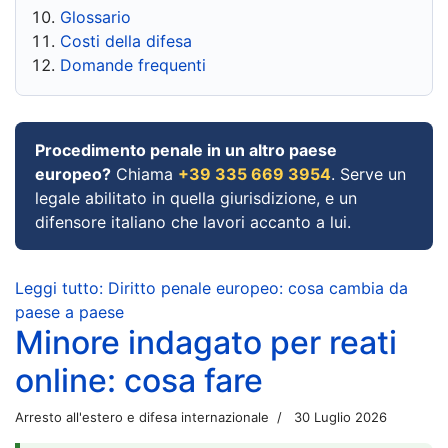
Glossario
Costi della difesa
Domande frequenti
Procedimento penale in un altro paese
europeo?
Chiama
+39 335 669 3954
. Serve un
legale abilitato in quella giurisdizione, e un
difensore italiano che lavori accanto a lui.
Leggi tutto: Diritto penale europeo: cosa cambia da
paese a paese
Minore indagato per reati
online: cosa fare
Arresto all'estero e difesa internazionale
30 Luglio 2026