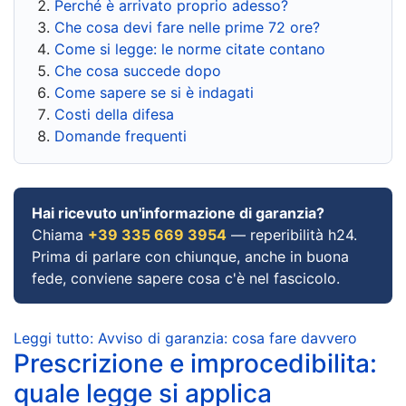
Perché è arrivato proprio adesso?
Che cosa devi fare nelle prime 72 ore?
Come si legge: le norme citate contano
Che cosa succede dopo
Come sapere se si è indagati
Costi della difesa
Domande frequenti
Hai ricevuto un'informazione di garanzia?
Chiama
+39 335 669 3954
— reperibilità h24.
Prima di parlare con chiunque, anche in buona
fede, conviene sapere cosa c'è nel fascicolo.
Leggi tutto: Avviso di garanzia: cosa fare davvero
Prescrizione e improcedibilita:
quale legge si applica