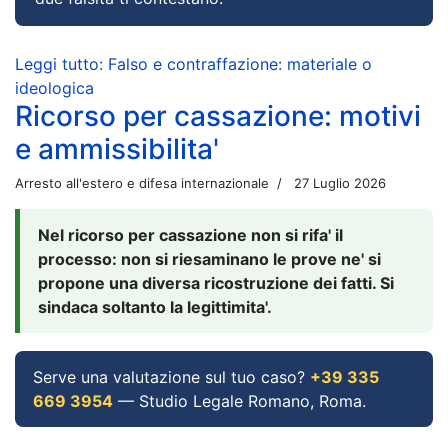
Leggi tutto: Falso e contraffazione: materiale o
ideologica
Ricorso per cassazione: motivi
e ammissibilita'
Arresto all'estero e difesa internazionale
27 Luglio 2026
Nel ricorso per cassazione non si rifa' il
processo: non si riesaminano le prove ne' si
propone una diversa ricostruzione dei fatti. Si
sindaca soltanto la legittimita'.
Serve una valutazione sul tuo caso?
+39 335
669 3954
— Studio Legale Romano, Roma.