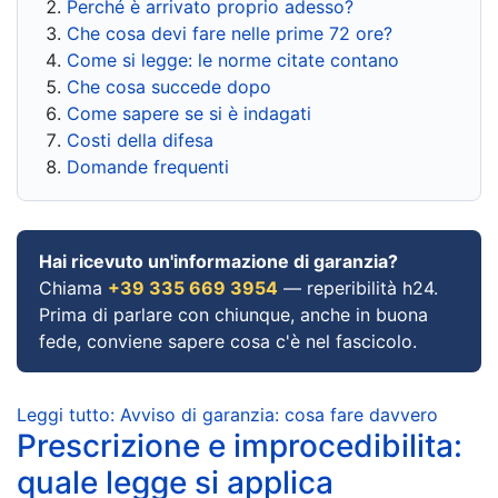
Perché è arrivato proprio adesso?
Che cosa devi fare nelle prime 72 ore?
Come si legge: le norme citate contano
Che cosa succede dopo
Come sapere se si è indagati
Costi della difesa
Domande frequenti
Hai ricevuto un'informazione di garanzia?
Chiama
+39 335 669 3954
— reperibilità h24.
Prima di parlare con chiunque, anche in buona
fede, conviene sapere cosa c'è nel fascicolo.
Leggi tutto: Avviso di garanzia: cosa fare davvero
Prescrizione e improcedibilita:
quale legge si applica