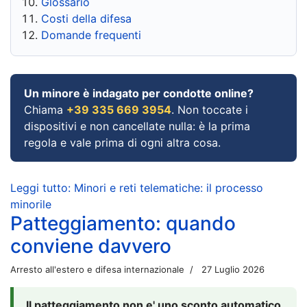
Glossario
Costi della difesa
Domande frequenti
Un minore è indagato per condotte online?
Chiama
+39 335 669 3954
. Non toccate i
dispositivi e non cancellate nulla: è la prima
regola e vale prima di ogni altra cosa.
Leggi tutto: Minori e reti telematiche: il processo
minorile
Patteggiamento: quando
conviene davvero
Arresto all'estero e difesa internazionale
27 Luglio 2026
Il patteggiamento non e' uno sconto automatico