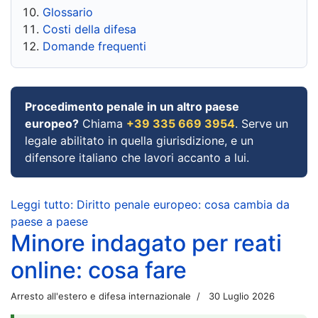
Glossario
Costi della difesa
Domande frequenti
Procedimento penale in un altro paese
europeo?
Chiama
+39 335 669 3954
. Serve un
legale abilitato in quella giurisdizione, e un
difensore italiano che lavori accanto a lui.
Leggi tutto: Diritto penale europeo: cosa cambia da
paese a paese
Minore indagato per reati
online: cosa fare
Arresto all'estero e difesa internazionale
30 Luglio 2026