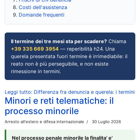
Costi dell'assistenza
Domande frequenti
Il termine dei tre mesi sta per scadere?
Chiama
+39 335 669 3954
— reperibilità h24. Una
querela presentata fuori termine è irrimediabile: il
reato non è più perseguibile, e non esiste
rimessione in termini.
Leggi tutto: Differenza fra denuncia e querela: i termini
Minori e reti telematiche: il
processo minorile
Arresto all'estero e difesa internazionale
30 Luglio 2026
Nel processo penale minorile la finalita' e'