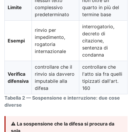
nessun tetto
non oltre un
Limite
complessivo
quarto in più del
predeterminato
termine base
interrogatorio,
rinvio per
decreto di
impedimento,
Esempi
citazione,
rogatoria
sentenza di
internazionale
condanna
controllare che il
controllare che
Verifica
rinvio sia davvero
l'atto sia fra quelli
difensiva
imputabile alla
tipizzati dall'art.
difesa
160
Tabella 2 — Sospensione e interruzione: due cose
diverse
⚠️ La sospensione che la difesa si procura da
sola