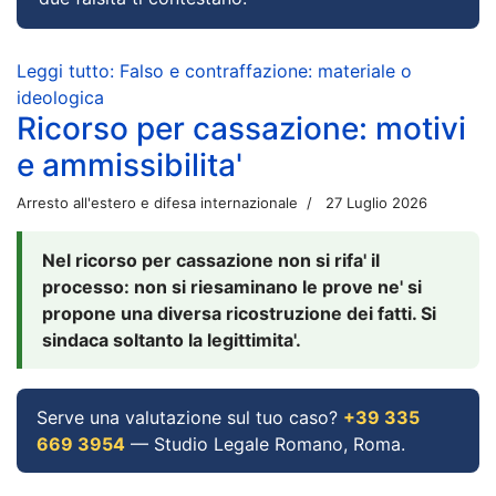
Leggi tutto: Falso e contraffazione: materiale o
ideologica
Ricorso per cassazione: motivi
e ammissibilita'
Arresto all'estero e difesa internazionale
27 Luglio 2026
Nel ricorso per cassazione non si rifa' il
processo: non si riesaminano le prove ne' si
propone una diversa ricostruzione dei fatti. Si
sindaca soltanto la legittimita'.
Serve una valutazione sul tuo caso?
+39 335
669 3954
— Studio Legale Romano, Roma.