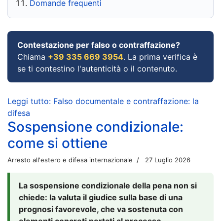
Domande frequenti
Contestazione per falso o contraffazione?
Chiama
+39 335 669 3954
. La prima verifica è
se ti contestino l'autenticità o il contenuto.
Leggi tutto: Falso documentale e contraffazione: la
difesa
Sospensione condizionale:
come si ottiene
Arresto all'estero e difesa internazionale
27 Luglio 2026
La sospensione condizionale della pena non si
chiede: la valuta il giudice sulla base di una
prognosi favorevole, che va sostenuta con
elementi concreti portati al processo.