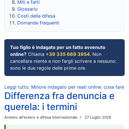
Miti e fatti
Glossario
Costi della difesa
Domande frequenti
Tuo figlio è indagato per un fatto avvenuto
online?
Chiama
+39 335 669 3954
. Non
cancellare niente e non fargli scrivere a nessuno:
sono le due regole delle prime ore.
Leggi tutto: Minore indagato per reati online: cosa fare
Differenza fra denuncia e
querela: i termini
Arresto all'estero e difesa internazionale
27 Luglio 2026