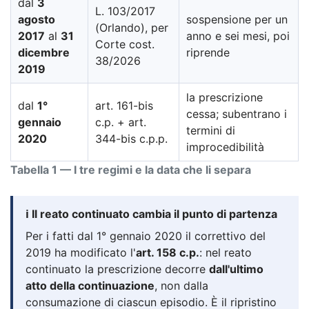
dal
3
L. 103/2017
agosto
sospensione per un
(Orlando), per
2017
al
31
anno e sei mesi, poi
Corte cost.
dicembre
riprende
38/2026
2019
la prescrizione
dal
1°
art. 161-bis
cessa; subentrano i
gennaio
c.p. + art.
termini di
2020
344-bis c.p.p.
improcedibilità
Tabella 1 — I tre regimi e la data che li separa
ℹ️ Il reato continuato cambia il punto di partenza
Per i fatti dal 1° gennaio 2020 il correttivo del
2019 ha modificato l'
art. 158 c.p.
: nel reato
continuato la prescrizione decorre
dall'ultimo
atto della continuazione
, non dalla
consumazione di ciascun episodio. È il ripristino